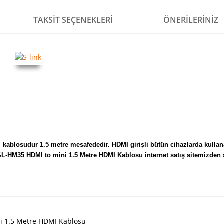
TAKSIT SEÇENEKLERI
ÖNERILERINIZ
ablosudur 1.5 metre mesafededir. HDMI girişli bütün cihazlarda kullana
k SL-HM35 HDMI to mini 1.5 Metre HDMI Kablosu internet satış sitemizden 
i 1.5 Metre HDMI Kablosu