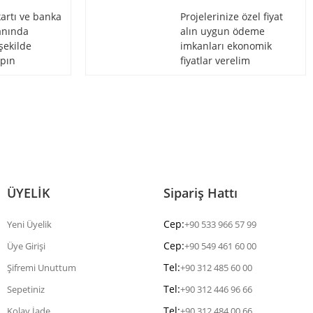
artı ve banka
Projelerinize özel fiyat
 anında
alın uygun ödeme
şekilde
imkanları ekonomik
pın
fiyatlar verelim
ÜYELİK
Sipariş Hattı
Cep:
Yeni Üyelik
+90 533 966 57 99
Cep:
Üye Girişi
+90 549 461 60 00
Tel:
Şifremi Unuttum
+90 312 485 60 00
Tel:
Sepetiniz
+90 312 446 96 66
Tel:
Kolay İade
+90 312 484 00 66