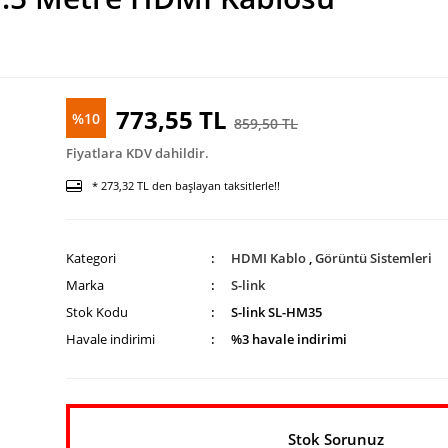
773,55 TL
%10
859,50 TL
Fiyatlara KDV dahildir.
* 273,32 TL den başlayan taksitlerle!!
Kategori
HDMI Kablo
,
Görüntü Sistemleri
Marka
S-link
Stok Kodu
S-link SL-HM35
Havale indirimi
%3 havale indirimi
Stok Sorunuz