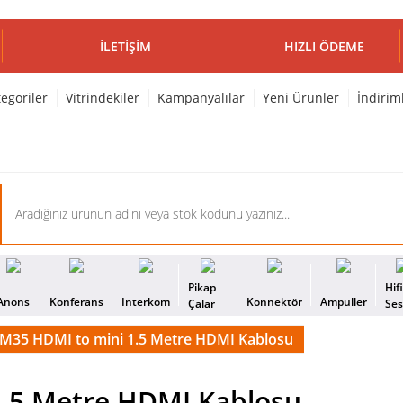
İLETIŞIM
HIZLI ÖDEME
egoriler
Vitrindekiler
Kampanyalılar
Yeni Ürünler
İndirim
Pikap
Hif
Anons
Konferans
Interkom
Konnektör
Ampuller
Çalar
Se
-HM35 HDMI to mini 1.5 Metre HDMI Kablosu
1.5 Metre HDMI Kablosu