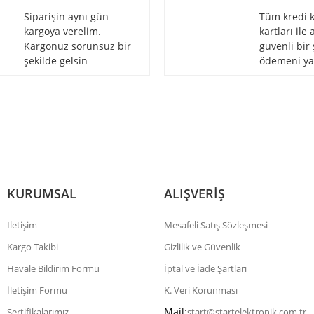
Siparişin aynı gün
Tüm kredi k
kargoya verelim.
kartları ile
Kargonuz sorunsuz bir
güvenli bir 
Gönder
şekilde gelsin
ödemeni ya
KURUMSAL
ALIŞVERİŞ
İletişim
Mesafeli Satış Sözleşmesi
Kargo Takibi
Gizlilik ve Güvenlik
Havale Bildirim Formu
İptal ve İade Şartları
İletişim Formu
K. Veri Korunması
Mail:
Sertifikalarımız
start@startelektronik.com.tr