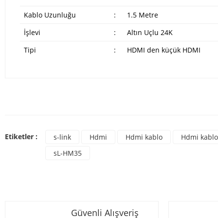
Kablo Uzunluğu
:
1.5 Metre
İşlevi
:
Altın Uçlu 24K
Tipi
:
HDMI den küçük HDMI
Bu ürünün fiyat bilgisi, resim, ürün açıklamalarında ve diğer konulard
Görüş ve önerileriniz için teşekkür ederiz.
Bu ür
Ürün resmi kalitesiz, bozuk veya görüntülenemiyor.
Etiketler :
s-link
Hdmi
Hdmi kablo
Hdmi kablo 
Ürün açıklamasında eksik bilgiler bulunuyor.
sL-HM35
Ürün bilgilerinde hatalar bulunuyor.
Ürün fiyatı diğer sitelerden daha pahalı.
Bu ürüne benzer farklı alternatifler olmalı.
Güvenli Alışveriş