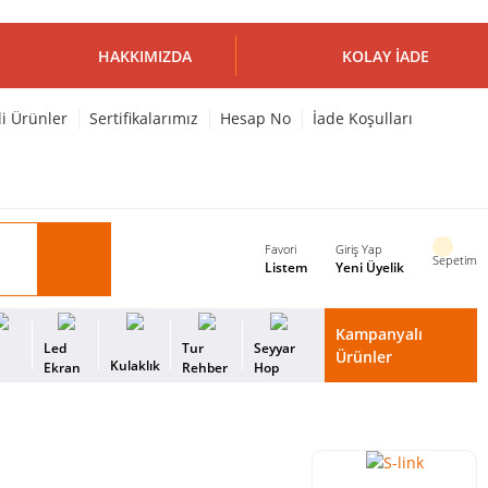
HAKKIMIZDA
KOLAY İADE
li Ürünler
Sertifikalarımız
Hesap No
İade Koşulları
Favori
Giriş Yap
Sepetim
Listem
Yeni Üyelik
Kampanyalı
i
Led
Tur
Seyyar
Ürünler
Kulaklık
s
Ekran
Rehber
Hop