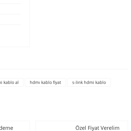
rsiniz.
i kablo al
hdmı kablo fiyat
s-link hdmi kablo
Ödeme
Özel Fiyat Verelim