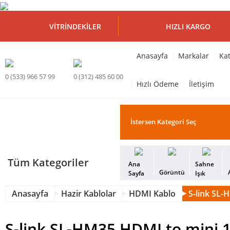
VITRINDEKILER
HIZLI KARGO
Anasayfa
Markalar
Kat
0 (533) 966 57 99
0 (312) 485 60 00
Hızlı Ödeme
İletişim
Tüm Kategoriler
Ana
Sahne
Görüntü
Sayfa
Işık
Anasayfa
Hazir Kablolar
HDMI Kablo
S-link SL
S-link SL-HM35 HDMI to mini 