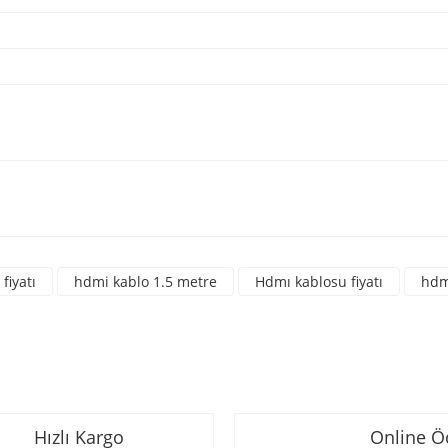
a yetersiz gördüğünüz noktaları öneri formunu kullanarak tarafımıza iletebili
üne ilk yorumu siz yapın!
fiyatı
hdmi kablo 1.5 metre
Hdmı kablosu fiyatı
hdm
Yorum Yaz
Hızlı Kargo
Online 