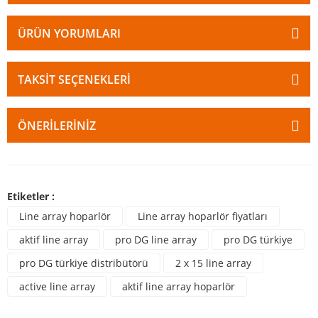
ÜRÜN YORUMLARI
TAKSIT SEÇENEKLERI
ÖNERILERINIZ
Etiketler :
Line array hoparlör
Line array hoparlör fiyatları
aktif line array
pro DG line array
pro DG türkiye
pro DG türkiye distribütörü
2 x 15 line array
active line array
aktif line array hoparlör