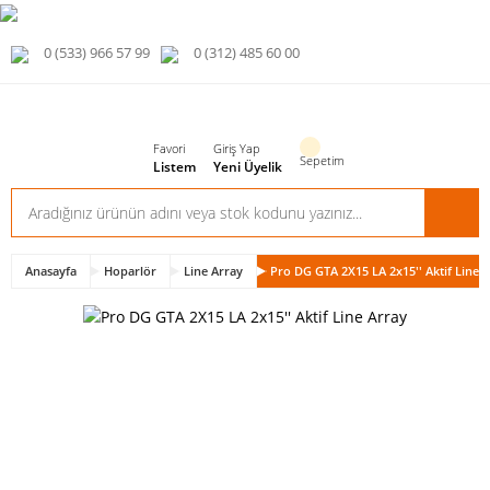
0 (533) 966 57 99
0 (312) 485 60 00
Favori
Giriş Yap
Sepetim
Listem
Yeni Üyelik
Anasayfa
Hoparlör
Line Array
Pro DG GTA 2X15 LA 2x15'' Aktif Line 