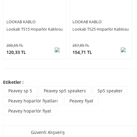
LOOKAB KABLO
LOOKAB KABLO
Lookab TS15 Hoparlör Kablosu
Lookab TS25 Hoparlör Kablosu
200,55 TL
257,85 TL
120,33 TL
154,71 TL
Etiketler :
Peavey sp 5
Peavey sp5 speakers
Sp5 speaker
Peavey hoparlör fiyatları
Peavey fiyat
Peavey hoparlör fiyat
Güvenli Alışveriş