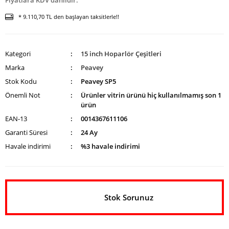
Fiyatlara KDV dahildir.
* 9.110,70 TL den başlayan taksitlerle!!
Kategori
15 inch Hoparlör Çeşitleri
Marka
Peavey
Stok Kodu
Peavey SP5
Önemli Not
Ürünler vitrin ürünü hiç kullanılmamış son 1
ürün
EAN-13
0014367611106
Garanti Süresi
24 Ay
Havale indirimi
%3 havale indirimi
Stok Sorunuz