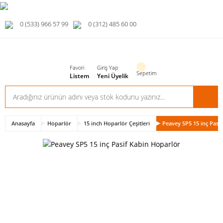
0 (533) 966 57 99
0 (312) 485 60 00
Favori
Giriş Yap
Sepetim
Listem
Yeni Üyelik
Anasayfa
Hoparlör
15 inch Hoparlör Çeşitleri
Peavey SP5 15 inç Pasi