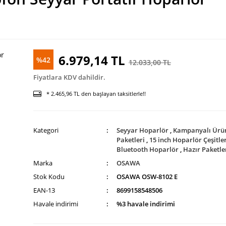
6.979,14 TL
%42
12.033,00 TL
Fiyatlara KDV dahildir.
* 2.465,96 TL den başlayan taksitlerle!!
Kategori
Seyyar Hoparlör
,
Kampanyalı Ürü
Paketleri
,
15 inch Hoparlör Çeşitle
Bluetooth Hoparlör
,
Hazır Paketle
Marka
OSAWA
Stok Kodu
OSAWA OSW-8102 E
EAN-13
8699158548506
Havale indirimi
%3 havale indirimi