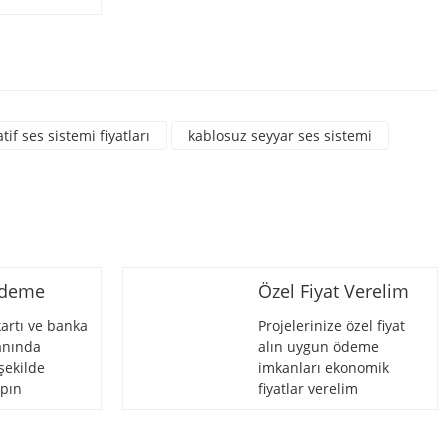
rsiniz.
tif ses sistemi fiyatları
kablosuz seyyar ses sistemi
Ödeme
Özel Fiyat Verelim
artı ve banka
Projelerinize özel fiyat
 anında
alın uygun ödeme
şekilde
imkanları ekonomik
pın
fiyatlar verelim