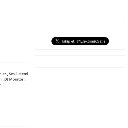
nler
,
Ses Sistemi
ri
,
DJ Monitör
,
r