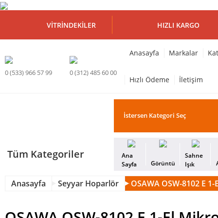
VITRINDEKILER
HIZLI KARGO
Anasayfa
Markalar
Kat
0 (533) 966 57 99
0 (312) 485 60 00
Hızlı Ödeme
İletişim
Tüm Kategoriler
Ana
Sahne
Görüntü
Sayfa
Işık
Anasayfa
Seyyar Hoparlör
OSAWA OSW-8102 E 1-El
OSAWA OSW-8102 E 1-El Mikrof