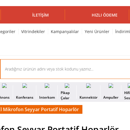
İLETIŞIM
HIZLI ÖDEME
egoriler
Vitrindekiler
Kampanyalılar
Yeni Ürünler
İndirim
Pikap
Hif
Anons
Konferans
Interkom
Konnektör
Ampuller
Çalar
Se
 Mikrofon Seyyar Portatif Hoparlör
on Seyyar Portatif Hoparlör