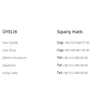
ÜYELİK
Sipariş Hattı
Cep:
Yeni Üyelik
+90 533 966 57 99
Cep:
Üye Girişi
+90 549 461 60 00
Tel:
Şifremi Unuttum
+90 312 485 60 00
Tel:
Sepetiniz
+90 312 446 96 66
Tel:
Kolay İade
+90 312 484 00 66