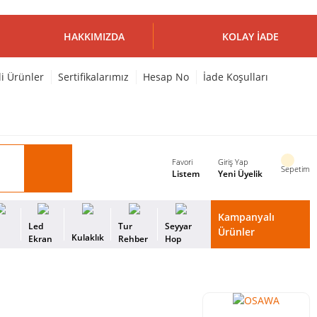
HAKKIMIZDA
KOLAY İADE
li Ürünler
Sertifikalarımız
Hesap No
İade Koşulları
Favori
Giriş Yap
Sepetim
Listem
Yeni Üyelik
Kampanyalı
i
Led
Tur
Seyyar
Ürünler
Kulaklık
s
Ekran
Rehber
Hop