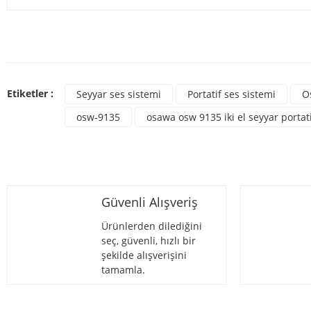
Bu ürünün fiyat bilgisi, resim, ürün açıklamalarında ve diğer konulard
Görüş ve önerileriniz için teşekkür ederiz.
Bu ür
Ürün resmi kalitesiz, bozuk veya görüntülenemiyor.
Etiketler :
Seyyar ses sistemi
Portatif ses sistemi
O
Ürün açıklamasında eksik bilgiler bulunuyor.
osw-9135
osawa osw 9135 iki el seyyar portati
Ürün bilgilerinde hatalar bulunuyor.
Ürün fiyatı diğer sitelerden daha pahalı.
Bu ürüne benzer farklı alternatifler olmalı.
Güvenli Alışveriş
Ürünlerden dilediğini
seç, güvenli, hızlı bir
şekilde alışverişini
tamamla.