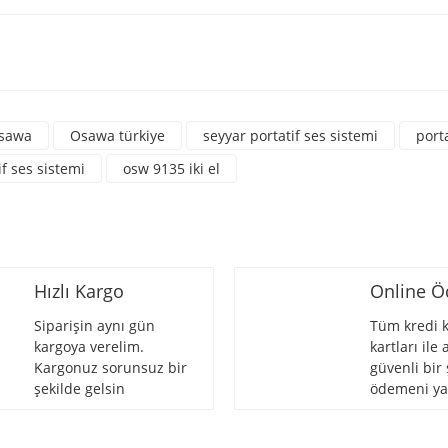
a yetersiz gördüğünüz noktaları öneri formunu kullanarak tarafımıza iletebili
üne ilk yorumu siz yapın!
sawa
Osawa türkiye
seyyar portatif ses sistemi
porta
Yorum Yaz
f ses sistemi
osw 9135 iki el
Hızlı Kargo
Online 
Siparişin aynı gün
Tüm kredi k
kargoya verelim.
kartları ile
Kargonuz sorunsuz bir
güvenli bir 
Gönder
şekilde gelsin
ödemeni ya