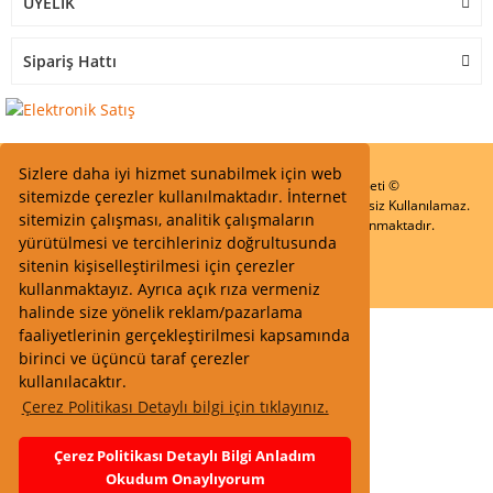
ÜYELİK
Sipariş Hattı
Sizlere daha iyi hizmet sunabilmek için web
Start Elektronik Sanayi ve Ticaret Limited Şirketi ©
sitemizde çerezler kullanılmaktadır. İnternet
Resimler Yazılar ve İçeriklerin Tüm hakları saklıdır ve İzinsiz Kullanılamaz.
sitemizin çalışması, analitik çalışmaların
Kredi kartı bilgileriniz 256bit SSL Sertifikası ile Korunmaktadır.
yürütülmesi ve tercihleriniz doğrultusunda
sitenin kişiselleştirilmesi için çerezler
kullanmaktayız. Ayrıca açık rıza vermeniz
halinde size yönelik reklam/pazarlama
faaliyetlerinin gerçekleştirilmesi kapsamında
birinci ve üçüncü taraf çerezler
kullanılacaktır.
Çerez Politikası Detaylı bilgi için tıklayınız.
Çerez Politikası Detaylı Bilgi Anladım
Okudum Onaylıyorum
Whatsapp