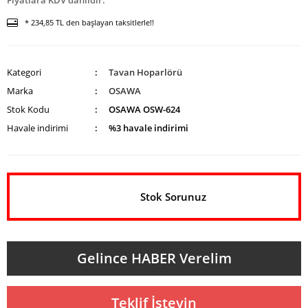
Fiyatlara KDV dahildir.
* 234,85 TL den başlayan taksitlerle!!
Kategori
Tavan Hoparlörü
Marka
OSAWA
Stok Kodu
OSAWA OSW-624
Havale indirimi
%3 havale indirimi
Stok Sorunuz
Gelince HABER Verelim
Teklif İsteyin