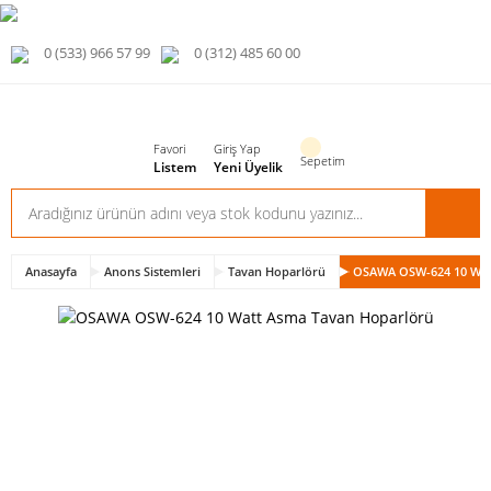
0 (533) 966 57 99
0 (312) 485 60 00
Favori
Giriş Yap
Sepetim
Listem
Yeni Üyelik
Anasayfa
Anons Sistemleri
Tavan Hoparlörü
OSAWA OSW-624 10 Wat