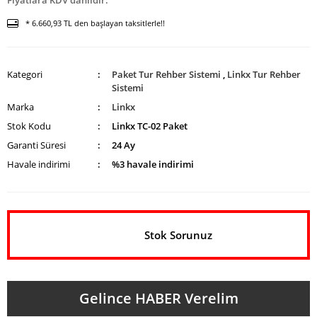
Fiyatlara KDV dahildir.
* 6.660,93 TL den başlayan taksitlerle!!
Kategori
Paket Tur Rehber Sistemi
,
Linkx Tur Rehber
Sistemi
Marka
Linkx
Stok Kodu
Linkx TC-02 Paket
Garanti Süresi
24 Ay
Havale indirimi
%3 havale indirimi
Stok Sorunuz
Gelince HABER Verelim