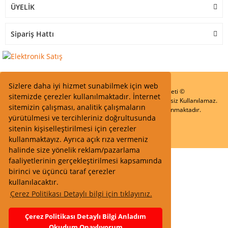
ÜYELİK
Sipariş Hattı
Sizlere daha iyi hizmet sunabilmek için web
Start Elektronik Sanayi ve Ticaret Limited Şirketi ©
sitemizde çerezler kullanılmaktadır. İnternet
Resimler Yazılar ve İçeriklerin Tüm hakları saklıdır ve İzinsiz Kullanılamaz.
sitemizin çalışması, analitik çalışmaların
Kredi kartı bilgileriniz 256bit SSL Sertifikası ile Korunmaktadır.
yürütülmesi ve tercihleriniz doğrultusunda
sitenin kişiselleştirilmesi için çerezler
kullanmaktayız. Ayrıca açık rıza vermeniz
halinde size yönelik reklam/pazarlama
faaliyetlerinin gerçekleştirilmesi kapsamında
birinci ve üçüncü taraf çerezler
kullanılacaktır.
Çerez Politikası Detaylı bilgi için tıklayınız.
Çerez Politikası Detaylı Bilgi Anladım
Okudum Onaylıyorum