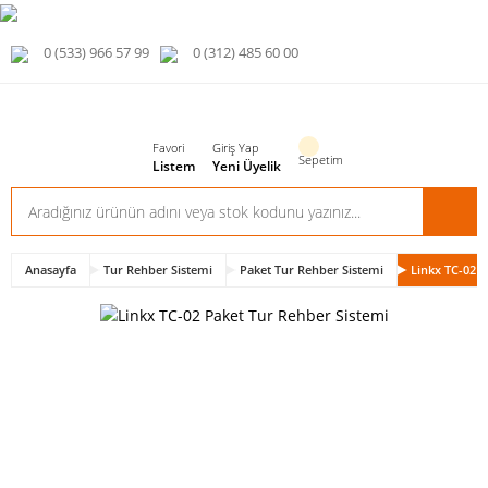
0 (533) 966 57 99
0 (312) 485 60 00
Favori
Giriş Yap
Sepetim
Listem
Yeni Üyelik
Anasayfa
Tur Rehber Sistemi
Paket Tur Rehber Sistemi
Linkx TC-02 P