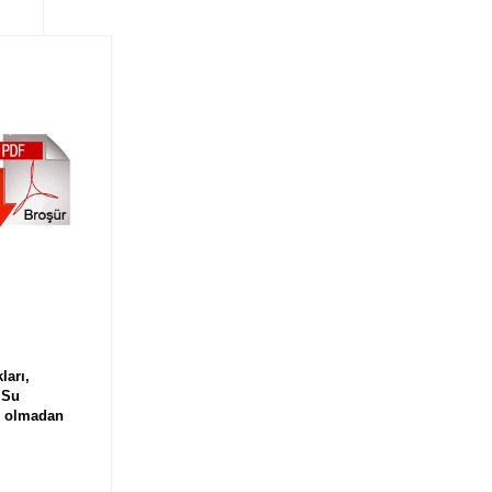
ları,
. Su
rı olmadan