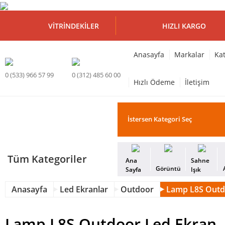
VITRINDEKILER
HIZLI KARGO
Anasayfa
Markalar
Kat
0 (533) 966 57 99
0 (312) 485 60 00
Hızlı Ödeme
İletişim
Tüm Kategoriler
Ana
Sahne
Görüntü
Sayfa
Işık
Anasayfa
Led Ekranlar
Outdoor
Lamp L8S Outd
Lamp L8S Outdoor Led Ekran