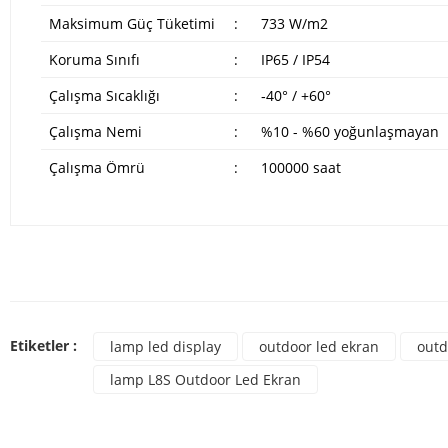
Maksimum Güç Tüketimi
:
733 W/m2
Koruma Sınıfı
:
IP65 / IP54
Çalışma Sıcaklığı
:
‐40° / +60°
Çalışma Nemi
:
%10 - %60 yoğunlaşmayan
Çalışma Ömrü
:
100000 saat
Bu ürünün fiyat bilgisi, resim, ürün açıklamalarında ve diğer konulard
Görüş ve önerileriniz için teşekkür ederiz.
Bu ür
Ürün resmi kalitesiz, bozuk veya görüntülenemiyor.
Etiketler :
lamp led display
outdoor led ekran
outd
Ürün açıklamasında eksik bilgiler bulunuyor.
lamp L8S Outdoor Led Ekran
Ürün bilgilerinde hatalar bulunuyor.
Ürün fiyatı diğer sitelerden daha pahalı.
Bu ürüne benzer farklı alternatifler olmalı.