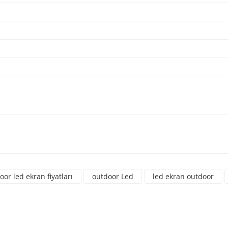
a yetersiz gördüğünüz noktaları öneri formunu kullanarak tarafımıza iletebili
üne ilk yorumu siz yapın!
oor led ekran fiyatları
outdoor Led
led ekran outdoor
Yorum Yaz