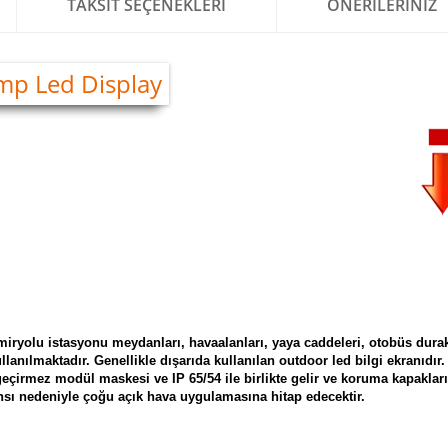
TAKSIT SEÇENEKLERI
ÖNERILERINIZ
miryolu istasyonu meydanları, havaalanları, yaya caddeleri, otobüs durak
ullanılmaktadır. Genellikle dışarıda kullanılan outdoor led bilgi ekranıdır
 geçirmez modül maskesi ve IP 65/54 ile birlikte gelir ve koruma kapakla
ansı nedeniyle çoğu açık hava uygulamasına hitap edecektir.