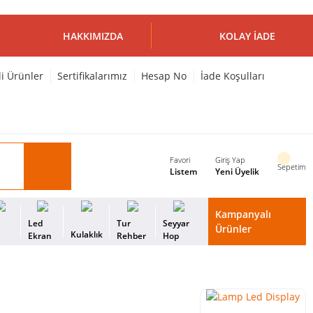
HAKKIMIZDA
KOLAY İADE
li Ürünler
Sertifikalarımız
Hesap No
İade Koşulları
Favori
Giriş Yap
Sepetim
Listem
Yeni Üyelik
Kampanyalı
i
Led
Tur
Seyyar
Ürünler
Kulaklık
s
Ekran
Rehber
Hop