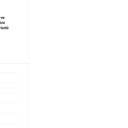
 ve
ini
rüntü