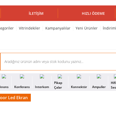
İLETIŞIM
HIZLI ÖDEME
egoriler
Vitrindekiler
Kampanyalılar
Yeni Ürünler
İndirim
Pikap
Hif
Anons
Konferans
Interkom
Konnektör
Ampuller
Çalar
Se
oor Led Ekran