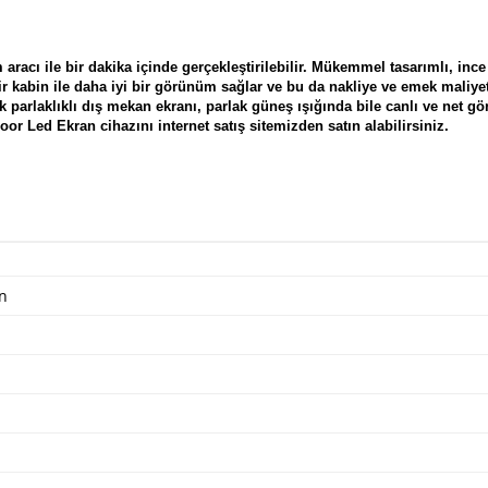
racı ile bir dakika içinde gerçekleştirilebilir. Mükemmel tasarımlı, ince
bir kabin ile daha iyi bir görünüm sağlar ve bu da nakliye ve emek maliyet
k parlaklıklı dış mekan ekranı, parlak güneş ışığında bile canlı ve net gö
oor Led Ekran
cihazını internet satış sitemizden satın alabilirsiniz.
n