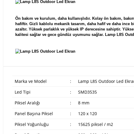
Ön bakım ve kurulum, daha kullanışlıdır. Kolay ön bakım, bakım a
hafiftir. Gizli kablolu mekanik tasarım, daha hafif ve daha ince 
azaltır. Yüksek parlaklık ve yüksek IP derecesine sahiptir. Yükse
kalitesi sağlar ve gece gündüz uyumunu sağlar.
Lamp L8S Outd
Marka ve Model
:
Lamp L8S Outdoor Led Ekra
Led Tipi
:
SMD3535
Piksel Aralığı
:
8 mm
Panel Başına Piksel
:
120 x 120
Piksel Yoğunluğu
:
15625 piksel / m2