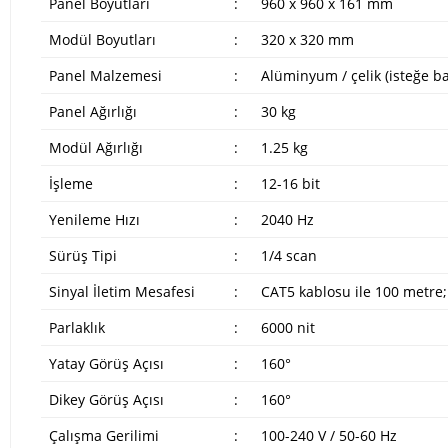
Panel Boyutları
:
960 x 960 x 161 mm
Modül Boyutları
:
320 x 320 mm
Panel Malzemesi
:
Alüminyum / çelik (isteğe ba
Panel Ağırlığı
:
30 kg
Modül Ağırlığı
:
1.25 kg
İşleme
:
12-16 bit
Yenileme Hızı
:
2040 Hz
Sürüş Tipi
:
1/4 scan
Sinyal İletim Mesafesi
:
CAT5 kablosu ile 100 metre;
Parlaklık
:
6000 nit
Yatay Görüş Açısı
:
160°
Dikey Görüş Açısı
:
160°
Çalışma Gerilimi
:
100-240 V / 50-60 Hz