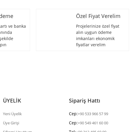
Ödeme
Özel Fiyat Verelim
artı ve banka
Projelerinize özel fiyat
 anında
alın uygun ödeme
şekilde
imkanları ekonomik
pın
fiyatlar verelim
ÜYELİK
Sipariş Hattı
Cep:
Yeni Üyelik
+90 533 966 57 99
Cep:
Üye Girişi
+90 549 461 60 00
Tel: