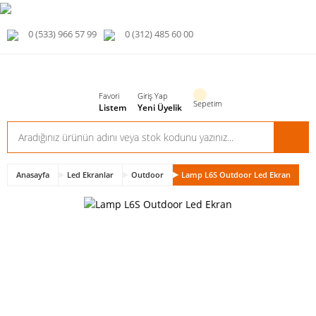
0 (533) 966 57 99
0 (312) 485 60 00
Favori
Giriş Yap
Sepetim
Listem
Yeni Üyelik
Anasayfa
Led Ekranlar
Outdoor
Lamp L6S Outdoor Led Ekran