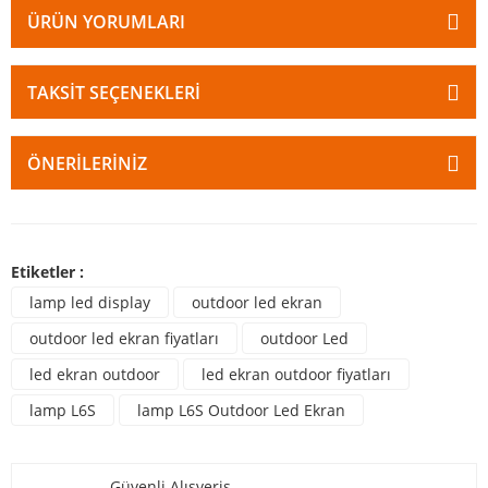
ÜRÜN YORUMLARI
TAKSIT SEÇENEKLERI
ÖNERILERINIZ
Etiketler :
lamp led display
outdoor led ekran
outdoor led ekran fiyatları
outdoor Led
led ekran outdoor
led ekran outdoor fiyatları
lamp L6S
lamp L6S Outdoor Led Ekran
Güvenli Alışveriş