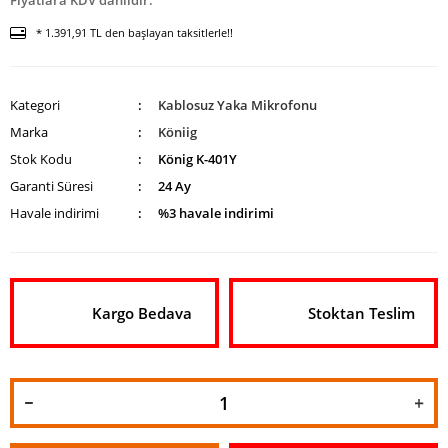
Fiyatlara KDV dahildir.
* 1.391,91 TL den başlayan taksitlerle!!
Kategori
Kablosuz Yaka Mikrofonu
Marka
Köniig
Stok Kodu
König K-401Y
Garanti Süresi
24 Ay
Havale indirimi
%3 havale indirimi
Kargo Bedava
Stoktan Teslim