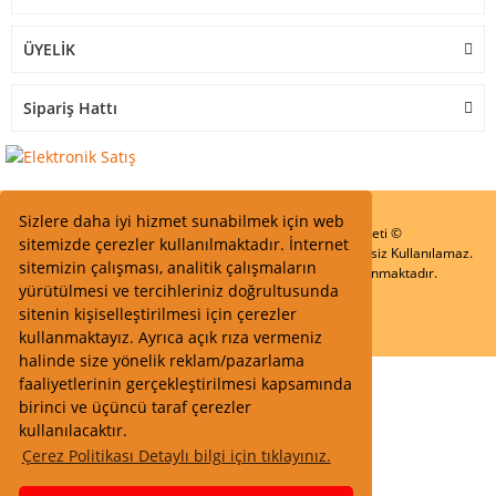
ÜYELİK
Sipariş Hattı
Sizlere daha iyi hizmet sunabilmek için web
Start Elektronik Sanayi ve Ticaret Limited Şirketi ©
sitemizde çerezler kullanılmaktadır. İnternet
Resimler Yazılar ve İçeriklerin Tüm hakları saklıdır ve İzinsiz Kullanılamaz.
sitemizin çalışması, analitik çalışmaların
Kredi kartı bilgileriniz 256bit SSL Sertifikası ile Korunmaktadır.
yürütülmesi ve tercihleriniz doğrultusunda
sitenin kişiselleştirilmesi için çerezler
kullanmaktayız. Ayrıca açık rıza vermeniz
halinde size yönelik reklam/pazarlama
faaliyetlerinin gerçekleştirilmesi kapsamında
birinci ve üçüncü taraf çerezler
kullanılacaktır.
Çerez Politikası Detaylı bilgi için tıklayınız.