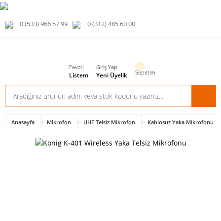
0 (533) 966 57 99
0 (312) 485 60 00
Favori
Giriş Yap
Sepetim
Listem
Yeni Üyelik
Anasayfa
Mikrofon
UHF Telsiz Mikrofon
Kablosuz Yaka Mikrofonu