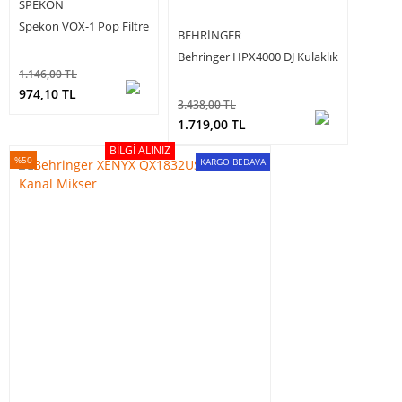
SPEKON
Spekon VOX-1 Pop Filtre
BEHRINGER
Behringer HPX4000 DJ Kulaklık
1.146,00 TL
974,10 TL
3.438,00 TL
1.719,00 TL
BILGI ALINIZ
%50
KARGO BEDAVA