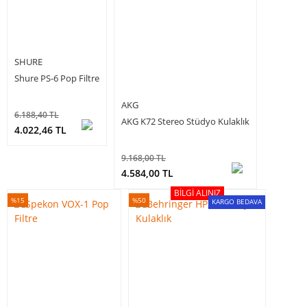
SHURE
Shure PS-6 Pop Filtre
AKG
6.188,40 TL
AKG K72 Stereo Stüdyo Kulaklık
4.022,46 TL
9.168,00 TL
4.584,00 TL
BILGI ALINIZ
%15
%50
KARGO BEDAVA