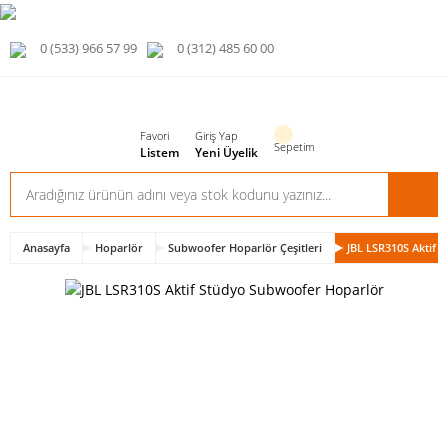
0 (533) 966 57 99
0 (312) 485 60 00
Favori
Giriş Yap
Sepetim
Listem
Yeni Üyelik
Anasayfa
Hoparlör
Subwoofer Hoparlör Çeşitleri
JBL LSR310S Aktif 