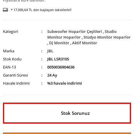
Fiyatlara KDV dahildir.
* 17.006,64 TL den başlayan taksitlerle!!
Kategori
Subwoofer Hoparlör Çeşitleri
,
Studio
Monitor Hoparlör
,
Stüdyo Monitör Hoparlör
,
DJ Monitör
,
Aktif Monitör
Marka
JBL
Stok Kodu
JBL LSR310S
EAN-13
0050036904636
Garanti Süresi
24 Ay
Havale indirimi
%3 havale indirimi
Stok Sorunuz