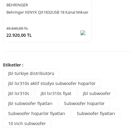
BEHRINGER
Behringer XENYX QX1832USB 18 Kanal Mikser
45.840,00 TL
22.920,00 TL
Etiketler :
Jbl türkiye distribütörü
jbl lsr310s aktif stüdyo subwoofer hoparlör
jbl lsr310s
jbl lsr310s fiyat
jbl subwoofer
Jbl subwoofer fiyatları
Subwoofer hoparlör
Subwoofer hoparlör fiyatları
Subwoofer fiyatları
10 inch subwoofer