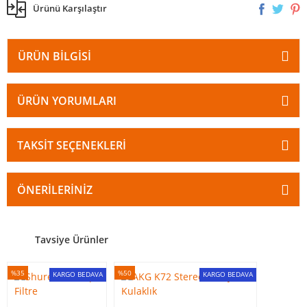
Ürünü Karşılaştır
ÜRÜN BILGISI
ÜRÜN YORUMLARI
TAKSIT SEÇENEKLERI
ÖNERILERINIZ
Tavsiye Ürünler
%35
%50
KARGO BEDAVA
KARGO BEDAVA