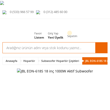
0 (533) 966 57 99
0 (312) 485 60 00
Favori
Giriş Yap
Sepetim
Listem
Yeni Üyelik
Anasayfa
Hoparlör
Subwoofer Hoparlör Çeşitleri
JBL EON-618S 18 in