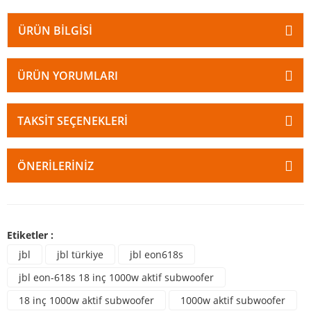
ÜRÜN BILGISI
ÜRÜN YORUMLARI
TAKSIT SEÇENEKLERI
ÖNERILERINIZ
Etiketler :
jbl
jbl türkiye
jbl eon618s
jbl eon-618s 18 inç 1000w aktif subwoofer
18 inç 1000w aktif subwoofer
1000w aktif subwoofer