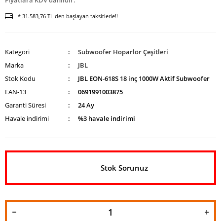
Fiyatlara KDV dahildir.
* 31.583,76 TL den başlayan taksitlerle!!
Kategori
Subwoofer Hoparlör Çeşitleri
Marka
JBL
Stok Kodu
JBL EON-618S 18 inç 1000W Aktif Subwoofer
EAN-13
0691991003875
Garanti Süresi
24 Ay
Havale indirimi
%3 havale indirimi
Stok Sorunuz