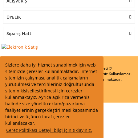
ALIŞVERİŞ
ÜYELİK
Sipariş Hattı
Sizlere daha iyi hizmet sunabilmek için web
Start Elektronik Sanayi ve Ticaret Limited Şirketi ©
sitemizde çerezler kullanılmaktadır. İnternet
Resimler Yazılar ve İçeriklerin Tüm hakları saklıdır ve İzinsiz Kullanılamaz.
sitemizin çalışması, analitik çalışmaların
Kredi kartı bilgileriniz 256bit SSL Sertifikası ile Korunmaktadır.
yürütülmesi ve tercihleriniz doğrultusunda
sitenin kişiselleştirilmesi için çerezler
kullanmaktayız. Ayrıca açık rıza vermeniz
halinde size yönelik reklam/pazarlama
faaliyetlerinin gerçekleştirilmesi kapsamında
birinci ve üçüncü taraf çerezler
kullanılacaktır.
Çerez Politikası Detaylı bilgi için tıklayınız.