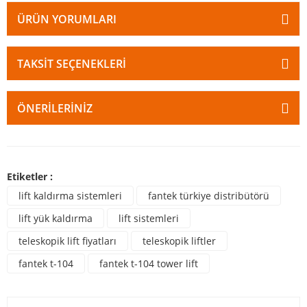
ÜRÜN YORUMLARI
TAKSIT SEÇENEKLERI
ÖNERILERINIZ
Etiketler :
lift kaldırma sistemleri
fantek türkiye distribütörü
lift yük kaldırma
lift sistemleri
teleskopik lift fiyatları
teleskopik liftler
fantek t-104
fantek t-104 tower lift