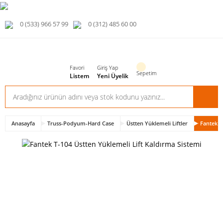
0 (533) 966 57 99
0 (312) 485 60 00
Favori
Giriş Yap
Sepetim
Listem
Yeni Üyelik
Anasayfa
Truss-Podyum-Hard Case
Üstten Yüklemeli Liftler
Fantek T