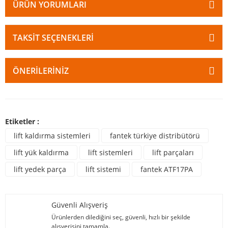
ÜRÜN YORUMLARI
TAKSIT SEÇENEKLERI
ÖNERILERINIZ
Etiketler :
lift kaldırma sistemleri
fantek türkiye distribütörü
lift yük kaldırma
lift sistemleri
lift parçaları
lift yedek parça
lift sistemi
fantek ATF17PA
Güvenli Alışveriş
Ürünlerden dilediğini seç, güvenli, hızlı bir şekilde
alışverişini tamamla.