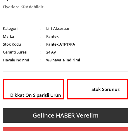
Fiyatlara KDV dahildir.
Kategori
Lift Aksesuar
Marka
Fantek
Stok Kodu
Fantek ATF17PA
Garanti Süresi
24 Ay
Havale indirimi
%3 havale indirimi
Stok Sorunuz
Dikkat Ön Siparişli Ürün
Gelince HABER Verelim