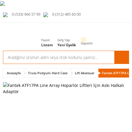
0 (533) 966 57 99
0 (312) 485 60 00
Favori
Giriş Yap
Sepetim
Listem
Yeni Üyelik
Anasayfa
Truss-Podyum-Hard Case
Lift Aksesuar
Fantek ATF17PA Line