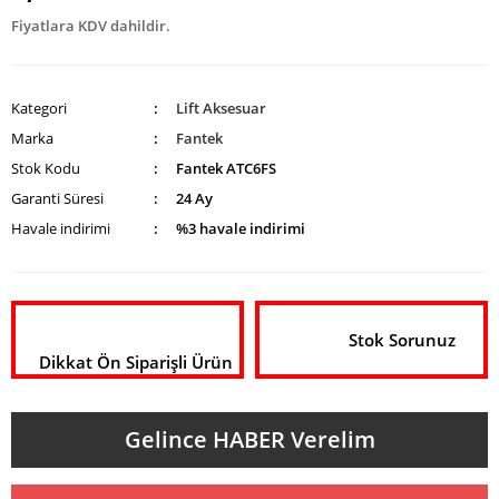
Fiyatlara KDV dahildir.
Kategori
Lift Aksesuar
Marka
Fantek
Stok Kodu
Fantek ATC6FS
Garanti Süresi
24 Ay
Havale indirimi
%3 havale indirimi
Stok Sorunuz
Dikkat Ön Siparişli Ürün
Gelince HABER Verelim