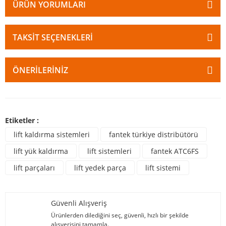
ÜRÜN YORUMLARI
TAKSIT SEÇENEKLERI
ÖNERILERINIZ
Etiketler :
lift kaldırma sistemleri
fantek türkiye distribütörü
lift yük kaldırma
lift sistemleri
fantek ATC6FS
lift parçaları
lift yedek parça
lift sistemi
Güvenli Alışveriş
Ürünlerden dilediğini seç, güvenli, hızlı bir şekilde
alışverişini tamamla.