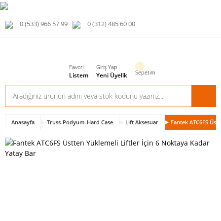
0 (533) 966 57 99
0 (312) 485 60 00
Favori
Giriş Yap
Sepetim
Listem
Yeni Üyelik
Anasayfa
Truss-Podyum-Hard Case
Lift Aksesuar
Fantek ATC6FS Üstte