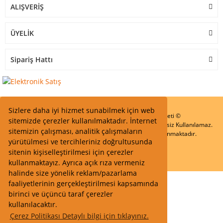
ALIŞVERİŞ
ÜYELİK
Sipariş Hattı
Sizlere daha iyi hizmet sunabilmek için web
Start Elektronik Sanayi ve Ticaret Limited Şirketi ©
sitemizde çerezler kullanılmaktadır. İnternet
Resimler Yazılar ve İçeriklerin Tüm hakları saklıdır ve İzinsiz Kullanılamaz.
sitemizin çalışması, analitik çalışmaların
Kredi kartı bilgileriniz 256bit SSL Sertifikası ile Korunmaktadır.
yürütülmesi ve tercihleriniz doğrultusunda
sitenin kişiselleştirilmesi için çerezler
kullanmaktayız. Ayrıca açık rıza vermeniz
halinde size yönelik reklam/pazarlama
faaliyetlerinin gerçekleştirilmesi kapsamında
birinci ve üçüncü taraf çerezler
kullanılacaktır.
Çerez Politikası Detaylı bilgi için tıklayınız.