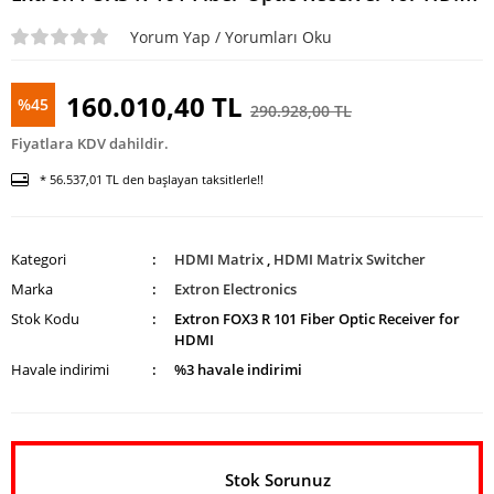
Enstrüman
Mikrofonu
Yorum Yap / Yorumları Oku
Mikrofon
Aksesuarları
160.010,40 TL
%45
290.928,00 TL
UHF Telsiz
Fiyatlara KDV dahildir.
Mikrofon
* 56.537,01 TL den başlayan taksitlerle!!
Kategori
HDMI Matrix
,
HDMI Matrix Switcher
Marka
Extron Electronics
Stok Kodu
Extron FOX3 R 101 Fiber Optic Receiver for
HDMI
Havale indirimi
%3 havale indirimi
Stok Sorunuz