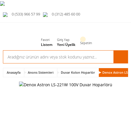
0 (533) 966 57 99
0 (312) 485 60 00
Favori
Giriş Yap
Sepetim
Listem
Yeni Üyelik
Anasayfa
Anons Sistemleri
Duvar Kolon Hoparlör
Denox Astron LS-