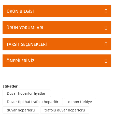
ÜRÜN BILGISI
ÜRÜN YORUMLARI
TAKSIT SEÇENEKLERI
ÖNERILERINIZ
Etiketler :
Duvar hoparlör fiyatları
Duvar tipi hat trafolu hoparlör
denon türkiye
duvar hoparlörü
trafolu duvar hoparlörü