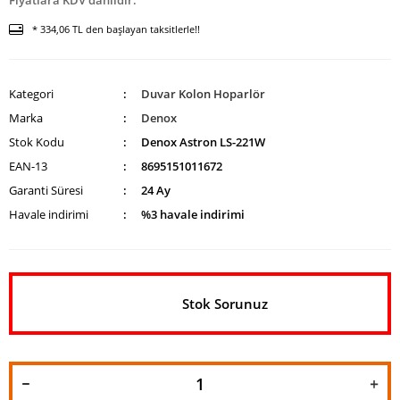
Fiyatlara KDV dahildir.
* 334,06 TL den başlayan taksitlerle!!
Kategori
Duvar Kolon Hoparlör
Marka
Denox
Stok Kodu
Denox Astron LS-221W
EAN-13
8695151011672
Garanti Süresi
24 Ay
Havale indirimi
%3 havale indirimi
Stok Sorunuz