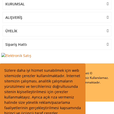
KURUMSAL
ALIŞVERİŞ
ÜYELİK
Sipariş Hattı
Sizlere daha iyi hizmet sunabilmek için web
Start Elektronik Sanayi ve Ticaret Limited Şirketi ©
sitemizde çerezler kullanılmaktadır. İnternet
Resimler Yazılar ve İçeriklerin Tüm hakları saklıdır ve İzinsiz Kullanılamaz.
sitemizin çalışması, analitik çalışmaların
Kredi kartı bilgileriniz 256bit SSL Sertifikası ile Korunmaktadır.
yürütülmesi ve tercihleriniz doğrultusunda
sitenin kişiselleştirilmesi için çerezler
kullanmaktayız. Ayrıca açık rıza vermeniz
halinde size yönelik reklam/pazarlama
faaliyetlerinin gerçekleştirilmesi kapsamında
birinci ve üçüncü taraf çerezler