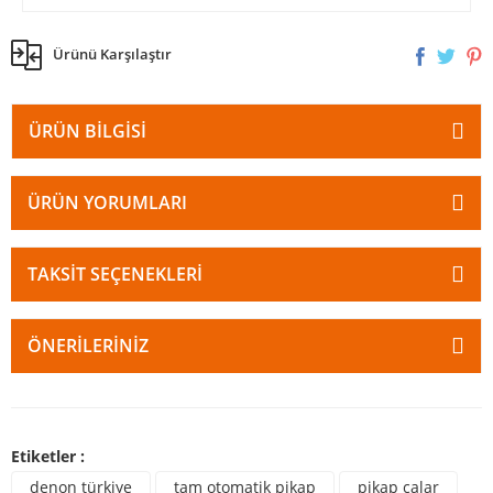
Ürünü Karşılaştır
ÜRÜN BILGISI
ÜRÜN YORUMLARI
TAKSIT SEÇENEKLERI
ÖNERILERINIZ
Etiketler :
denon türkiye
tam otomatik pikap
pikap çalar