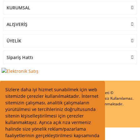
KURUMSAL
ALIŞVERİŞ
ÜYELİK
Sipariş Hattı
Sizlere daha iyi hizmet sunabilmek için web
Start Elektronik Sanayi ve Ticaret Limited Şirketi ©
sitemizde çerezler kullanılmaktadır. İnternet
Resimler Yazılar ve İçeriklerin Tüm hakları saklıdır ve İzinsiz Kullanılamaz.
sitemizin çalışması, analitik çalışmaların
Kredi kartı bilgileriniz 256bit SSL Sertifikası ile Korunmaktadır.
yürütülmesi ve tercihleriniz doğrultusunda
sitenin kişiselleştirilmesi için çerezler
kullanmaktayız. Ayrıca açık rıza vermeniz
halinde size yönelik reklam/pazarlama
faaliyetlerinin gerçekleştirilmesi kapsamında