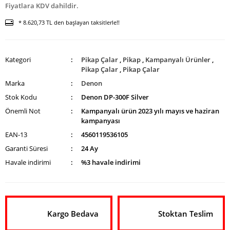
Fiyatlara KDV dahildir.
* 8.620,73 TL den başlayan taksitlerle!!
Kategori
Pikap Çalar
,
Pikap
,
Kampanyalı Ürünler
,
Pikap Çalar
,
Pikap Çalar
Marka
Denon
Stok Kodu
Denon DP-300F Silver
Önemli Not
Kampanyalı ürün 2023 yılı mayıs ve haziran
kampanyası
EAN-13
4560119536105
Garanti Süresi
24 Ay
Havale indirimi
%3 havale indirimi
Kargo Bedava
Stoktan Teslim