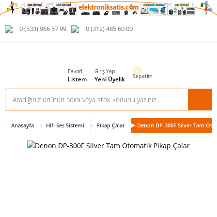
0 (533) 966 57 99
0 (312) 485 60 00
Favori
Giriş Yap
Sepetim
Listem
Yeni Üyelik
Anasayfa
Hifi Ses Sistemi
Pikap Çalar
Denon DP-300F Silver Tam Otom