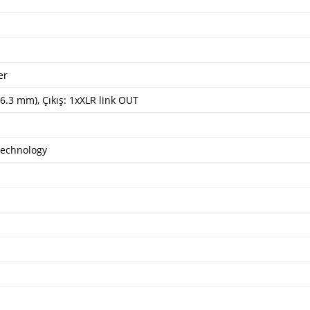
er
6.3 mm), Çıkış: 1xXLR link OUT
technology