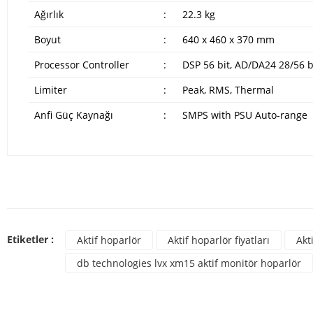
Ağırlık
:
22.3 kg
Boyut
:
640 x 460 x 370 mm
Processor Controller
:
DSP 56 bit, AD/DA24 28/56 b
Limiter
:
Peak, RMS, Thermal
Anfi Güç Kaynağı
:
SMPS with PSU Auto-range
Bu ürünün fiyat bilgisi, resim, ürün açıklamalarında ve diğer konulard
Görüş ve önerileriniz için teşekkür ederiz.
Bu ür
Ürün resmi kalitesiz, bozuk veya görüntülenemiyor.
Etiketler :
Aktif hoparlör
Aktif hoparlör fiyatları
Akt
Ürün açıklamasında eksik bilgiler bulunuyor.
db technologies lvx xm15 aktif monitör hoparlör
Ürün bilgilerinde hatalar bulunuyor.
Ürün fiyatı diğer sitelerden daha pahalı.
Bu ürüne benzer farklı alternatifler olmalı.