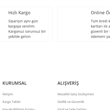
Hızlı Kargo
Online 
Siparişin aynı gün
Tüm kredi k
kargoya verelim.
kartları ile
Kargonuz sorunsuz bir
güvenli bir 
Gönder
şekilde gelsin
ödemeni ya
KURUMSAL
ALIŞVERİŞ
İletişim
Mesafeli Satış Sözleşmesi
Kargo Takibi
Gizlilik ve Güvenlik
Havale Bildirim Formu
İptal ve İade Şartları