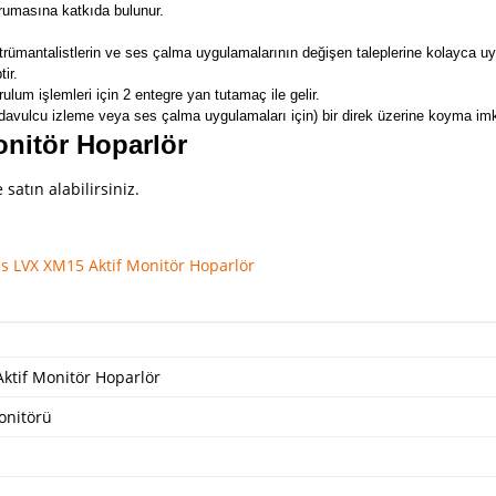
orumasına katkıda bulunur.
nstrümantalistlerin ve ses çalma uygulamalarının değişen taleplerine kolayca 
ir.
lum işlemleri için 2 entegre yan tutamaç ile gelir.
in davulcu izleme veya ses çalma uygulamaları için) bir direk üzerine koyma im
nitör Hoparlör
satın alabilirsiniz.
ktif Monitör Hoparlör
onitörü