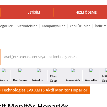
İLETIŞIM
HIZLI ÖDEME
egoriler
Vitrindekiler
Kampanyalılar
Yeni Ürünler
İndirim
Pikap
Hif
Anons
Konferans
Interkom
Konnektör
Ampuller
Çalar
Se
 Technologies LVX XM15 Aktif Monitör Hoparlör
if Monitör Hoparlör