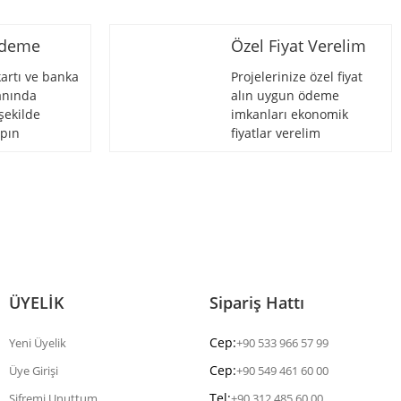
Ödeme
Özel Fiyat Verelim
artı ve banka
Projelerinize özel fiyat
 anında
alın uygun ödeme
şekilde
imkanları ekonomik
pın
fiyatlar verelim
ÜYELİK
Sipariş Hattı
Cep:
Yeni Üyelik
+90 533 966 57 99
Cep:
Üye Girişi
+90 549 461 60 00
Tel:
Şifremi Unuttum
+90 312 485 60 00