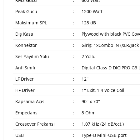
RMS Gücü
:
600 Watt
Peak Gücü
:
1200 Watt
Maksimum SPL
:
128 dB
Dış Kasa
:
Plywood with black PVC Cov
Konnektör
:
Giriş: 1xCombo IN (XLR/Jack 
Ses Yayılım Yolu
:
2 Yollu
Anfi Sınıfı
:
Digital Class D DIGIPRO G3 
LF Driver
:
12''
HF Driver
:
1'' Exit, 1.4 Voice Coil
Kapsama Açısı
:
90° x 70°
Empedans
:
8 Ohm
Crossover Frekansı
:
1.07 kHz (24 dB/oct.)
USB
:
Type-B Mini-USB port