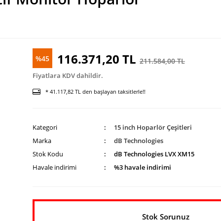
116.371,20 TL
%45
211.584,00 TL
Fiyatlara KDV dahildir.
* 41.117,82 TL den başlayan taksitlerle!!
Kategori
15 inch Hoparlör Çeşitleri
Marka
dB Technologies
Stok Kodu
dB Technologies LVX XM15
Havale indirimi
%3 havale indirimi
Stok Sorunuz