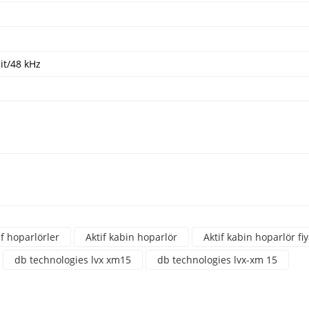
it/48 kHz
a yetersiz gördüğünüz noktaları öneri formunu kullanarak tarafımıza iletebili
üne ilk yorumu siz yapın!
if hoparlörler
Aktif kabin hoparlör
Aktif kabin hoparlör fiy
Yorum Yaz
db technologies lvx xm15
db technologies lvx-xm 15