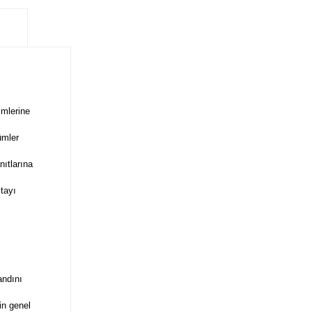
imlerine
ümler
nıtlarına
ıtayı
andını
in genel