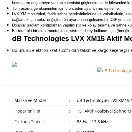
boyutlarını düşürmeye ve kabin içerisini güçlendirerek iç bileşenleri k
Tüm aşama gereksinimleri için 8 önceden ayarlanmış eşitleme.
LVX XM monitörleri, farklı sahne gereksinimlerine ve vokalistlerin, e
sağlamak için sekiz değişken ön ayar sunan gelişmiş bir DSP'ye sahipt
Dolaplar sağlam kontrplaktan yapılmıştır ve kolay taşıma ve sahne kuru
Bir taraftaki bir direk montaj kabı, sistemi dikey kullanım için (örneğ
dB Technologies LVX XM15 Aktif Mo
Bu ürünü elektroniksatis.com dan taksit ve kargo seçeneği ile 
Marka ve Model
:
dB Technologies LVX XM15 A
Hoparlör Tipi
:
15'' Aktif Koaksiyel Sahne M
Frekans Tepkisi
:
58 Hz - 17.8 kHz