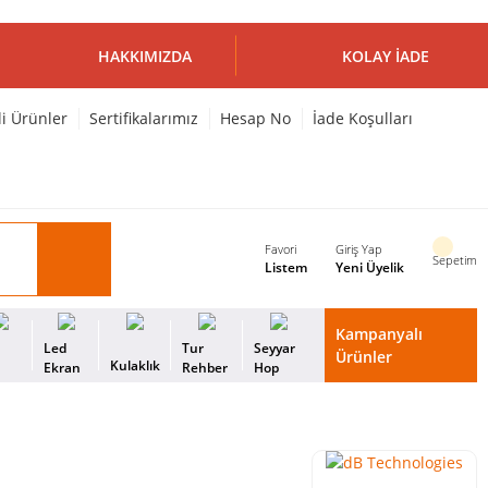
HAKKIMIZDA
KOLAY İADE
li Ürünler
Sertifikalarımız
Hesap No
İade Koşulları
Favori
Giriş Yap
Sepetim
Listem
Yeni Üyelik
Kampanyalı
i
Led
Tur
Seyyar
Ürünler
Kulaklık
s
Ekran
Rehber
Hop