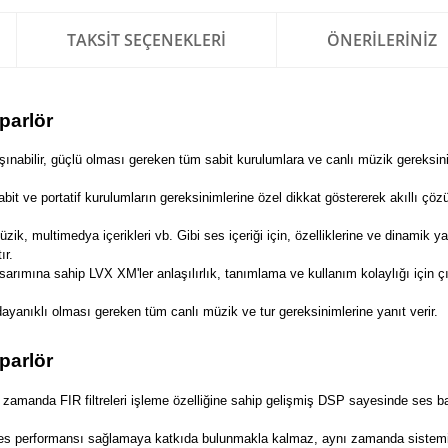
TAKSIT SEÇENEKLERI
ÖNERILERINIZ
parlör
taşınabilir, güçlü olması gereken tüm sabit kurulumlara ve canlı müzik gereksin
abit ve portatif kurulumların gereksinimlerine özel dikkat göstererek akıllı çöz
ik, multimedya içerikleri vb. Gibi ses içeriği için, özelliklerine ve dinamik ya
ır.
asarımına sahip LVX XM'ler anlaşılırlık, tanımlama ve kullanım kolaylığı için ç
 dayanıklı olması gereken tüm canlı müzik ve tur gereksinimlerine yanıt verir.
parlör
 zamanda FIR filtreleri işleme özelliğine sahip gelişmiş DSP sayesinde ses b
ir ses performansı sağlamaya katkıda bulunmakla kalmaz, aynı zamanda sistem