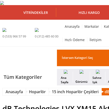
VITRINDEKILER
HIZLI KARGO
Anasayfa
Markalar
Kat
0 (533) 966 57 99
0 (312) 485 60 00
Hızlı Ödeme
İletişim
Tüm Kategoriler
Ana
Sahne
Görüntü
Sayfa
Işık
Anasayfa
Hoparlör
15 inch Hoparlör Çeşitleri
dB
dB Technologies LVX XM15 Akt