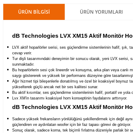
ÜRÜN BILGISI
ÜRÜN YORUMLARI
dB Technologies LVX XM15 Aktif Monitör Ho
LVX aktif hoparlörler serisi, ses güçlendirme sistemlerinin hafif, şık, 
cevap verir.
Tur dişli tasarımındaki deneyimin bir sonucu olarak, yeni LVX serisi, s
sunmaktadır.
Bu hoparlörlerin sesi çok lineerdir ve konuşma, arka plan veya canlı müz
saygı göstererek ve yüksek bir performans düzeyine göre tasarlanmışt
Ağır hizmet tipi bileşenlerle donatılmış ve özel bir koaksiyel boynuz t
yükselterek güçlü ancak net bir ses kalitesi sunar.
Bu aktif kısımlar, ses güçlendirme sistemlerinin hafif, portatif ve yola
Lvx XM'in tasarımı koaksiyel horn konseptinin faydalarını arttırıyor.
dB Technologies LVX XM15 Aktif Monitör Ho
Sadece yüksek frekansların yönlülüğünü şekillendirmek için değil aynı
güçlendiren ve aydınlatan woofer için bir faz tapası görevi de görüyor.
Sonuç olarak, sadece korna, tek biçimli fırlatma düzeniyle parlak b