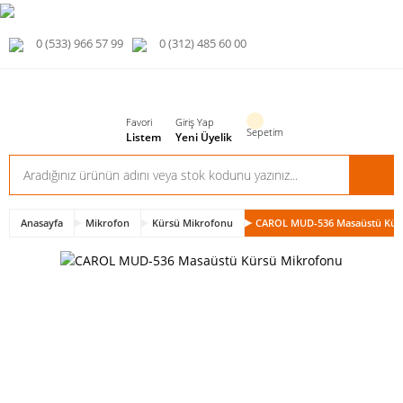
0 (533) 966 57 99
0 (312) 485 60 00
Favori
Giriş Yap
Sepetim
Listem
Yeni Üyelik
Anasayfa
Mikrofon
Kürsü Mikrofonu
CAROL MUD-536 Masaüstü Kür