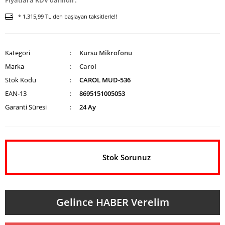
Fiyatlara KDV dahildir.
* 1.315,99 TL den başlayan taksitlerle!!
Kategori
Kürsü Mikrofonu
Marka
Carol
Stok Kodu
CAROL MUD-536
EAN-13
8695151005053
Garanti Süresi
24 Ay
Stok Sorunuz
Gelince HABER Verelim