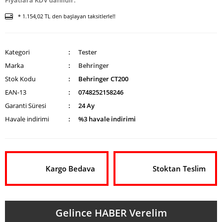
Fiyatlara KDV dahildir.
* 1.154,02 TL den başlayan taksitlerle!!
Kategori
Tester
Marka
Behringer
Stok Kodu
Behringer CT200
EAN-13
0748252158246
Garanti Süresi
24 Ay
Havale indirimi
%3 havale indirimi
Kargo Bedava
Stoktan Teslim
Gelince HABER Verelim