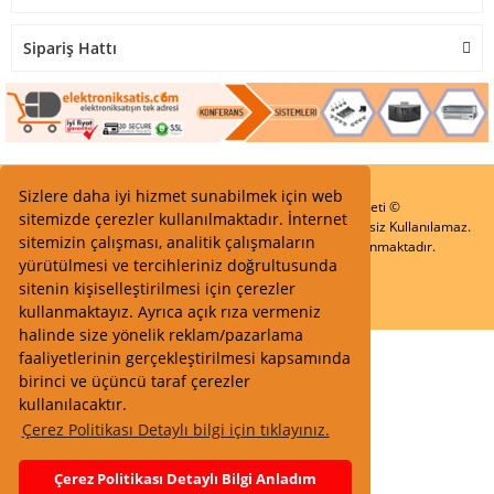
Sipariş Hattı
Sizlere daha iyi hizmet sunabilmek için web
Start Elektronik Sanayi ve Ticaret Limited Şirketi ©
sitemizde çerezler kullanılmaktadır. İnternet
Resimler Yazılar ve İçeriklerin Tüm hakları saklıdır ve İzinsiz Kullanılamaz.
sitemizin çalışması, analitik çalışmaların
Kredi kartı bilgileriniz 256bit SSL Sertifikası ile Korunmaktadır.
yürütülmesi ve tercihleriniz doğrultusunda
sitenin kişiselleştirilmesi için çerezler
kullanmaktayız. Ayrıca açık rıza vermeniz
halinde size yönelik reklam/pazarlama
faaliyetlerinin gerçekleştirilmesi kapsamında
birinci ve üçüncü taraf çerezler
kullanılacaktır.
Çerez Politikası Detaylı bilgi için tıklayınız.
Çerez Politikası Detaylı Bilgi Anladım