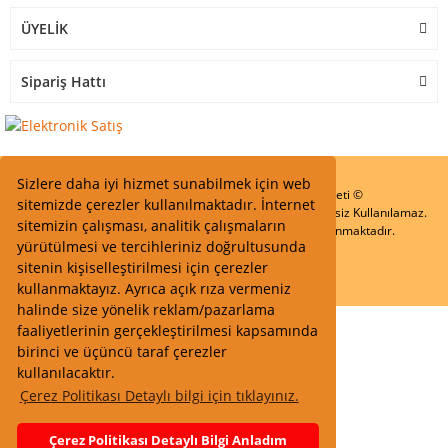
ÜYELİK
Sipariş Hattı
Sizlere daha iyi hizmet sunabilmek için web
Start Elektronik Sanayi ve Ticaret Limited Şirketi ©
sitemizde çerezler kullanılmaktadır. İnternet
Resimler Yazılar ve İçeriklerin Tüm hakları saklıdır ve İzinsiz Kullanılamaz.
sitemizin çalışması, analitik çalışmaların
Kredi kartı bilgileriniz 256bit SSL Sertifikası ile Korunmaktadır.
yürütülmesi ve tercihleriniz doğrultusunda
sitenin kişiselleştirilmesi için çerezler
kullanmaktayız. Ayrıca açık rıza vermeniz
halinde size yönelik reklam/pazarlama
faaliyetlerinin gerçekleştirilmesi kapsamında
birinci ve üçüncü taraf çerezler
kullanılacaktır.
Çerez Politikası Detaylı bilgi için tıklayınız.
Çerez Politikası Detaylı Bilgi Anladım