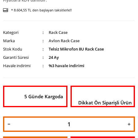
Fiyatlara KDV dahildir.
* 8.604,55 TL den başlayan taksitlerle!!
Kategori
Rack Case
Marka
Avlon Rack Case
Stok Kodu
Telsiz Mikrofon 8U Rack Case
Garanti Süresi
24 Ay
Havale indirimi
%3 havale indirimi
5 Günde Kargoda
Dikkat Ön Siparişli Ürün