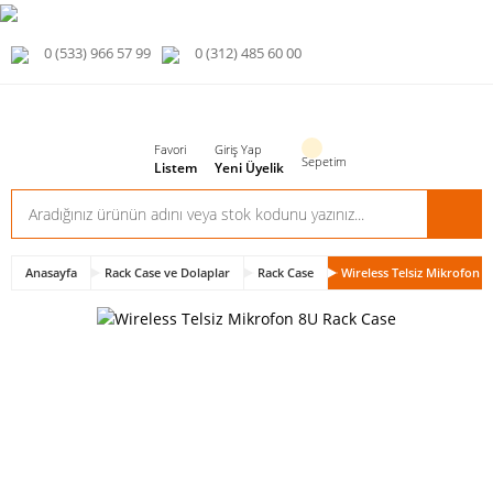
0 (533) 966 57 99
0 (312) 485 60 00
Favori
Giriş Yap
Sepetim
Listem
Yeni Üyelik
Anasayfa
Rack Case ve Dolaplar
Rack Case
Wireless Telsiz Mikrofon 