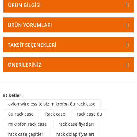
ÜRÜN BILGISI
ÜRÜN YORUMLARI
TAKSIT SEÇENEKLERI
ÖNERILERINIZ
Etiketler :
avlon wireless telsiz mikrofon 8u rack case
8u rack case
Rack case
rack case 8u
mikrofon rack case
rack case fiyatları
rack case çeşitleri
rack dolap fiyatları