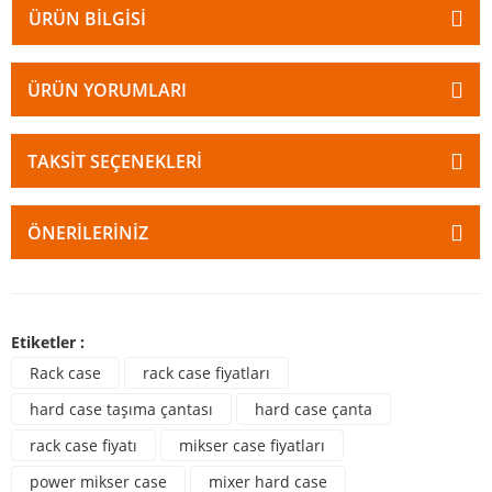
ÜRÜN BILGISI
ÜRÜN YORUMLARI
TAKSIT SEÇENEKLERI
ÖNERILERINIZ
Etiketler :
Rack case
rack case fiyatları
hard case taşıma çantası
hard case çanta
rack case fiyatı
mikser case fiyatları
power mikser case
mixer hard case