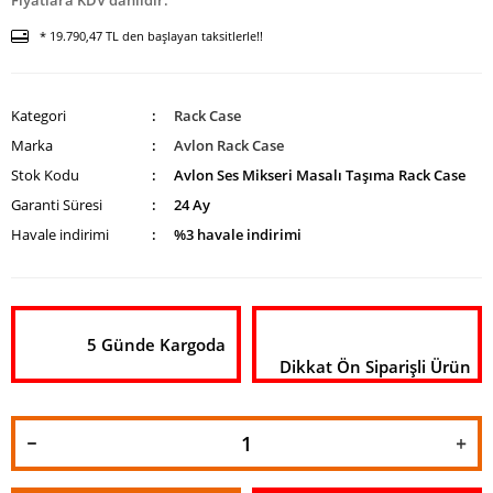
Fiyatlara KDV dahildir.
* 19.790,47 TL den başlayan taksitlerle!!
Kategori
Rack Case
Marka
Avlon Rack Case
Stok Kodu
Avlon Ses Mikseri Masalı Taşıma Rack Case
Garanti Süresi
24 Ay
Havale indirimi
%3 havale indirimi
5 Günde Kargoda
Dikkat Ön Siparişli Ürün