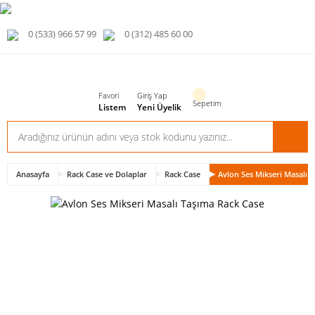
0 (533) 966 57 99
0 (312) 485 60 00
Favori
Giriş Yap
Sepetim
Listem
Yeni Üyelik
Anasayfa
Rack Case ve Dolaplar
Rack Case
Avlon Ses Mikseri Masalı 