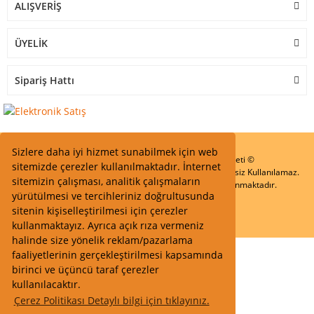
ALIŞVERİŞ
ÜYELİK
Sipariş Hattı
Sizlere daha iyi hizmet sunabilmek için web
Start Elektronik Sanayi ve Ticaret Limited Şirketi ©
sitemizde çerezler kullanılmaktadır. İnternet
Resimler Yazılar ve İçeriklerin Tüm hakları saklıdır ve İzinsiz Kullanılamaz.
sitemizin çalışması, analitik çalışmaların
Kredi kartı bilgileriniz 256bit SSL Sertifikası ile Korunmaktadır.
yürütülmesi ve tercihleriniz doğrultusunda
sitenin kişiselleştirilmesi için çerezler
kullanmaktayız. Ayrıca açık rıza vermeniz
halinde size yönelik reklam/pazarlama
faaliyetlerinin gerçekleştirilmesi kapsamında
birinci ve üçüncü taraf çerezler
kullanılacaktır.
Çerez Politikası Detaylı bilgi için tıklayınız.