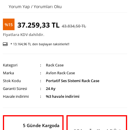
Enstrüman
Yorum Yap / Yorumları Oku
Mikrofonu
Mikrofon
37.259,33 TL
%15
Aksesuarları
43.834,50 TL
Fiyatlara KDV dahildir.
UHF Telsiz
Mikrofon
* 13.164,96 TL den başlayan taksitlerle!!
Kategori
Rack Case
Marka
Avlon Rack Case
Stok Kodu
Portatif Ses Sistemi Rack Case
Garanti Süresi
24 Ay
Havale indirimi
%3 havale indirimi
5 Günde Kargoda