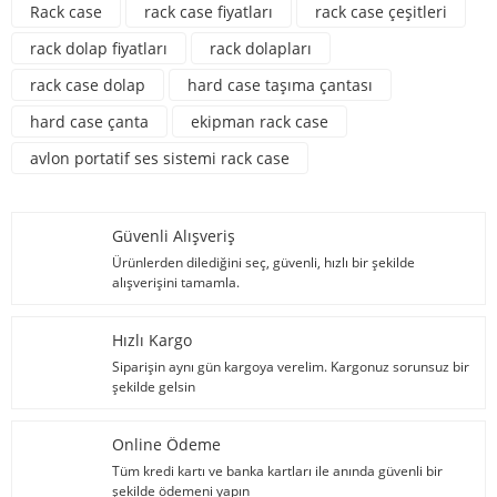
Rack case
rack case fiyatları
rack case çeşitleri
rack dolap fiyatları
rack dolapları
rack case dolap
hard case taşıma çantası
hard case çanta
ekipman rack case
avlon portatif ses sistemi rack case
Güvenli Alışveriş
Ürünlerden dilediğini seç, güvenli, hızlı bir şekilde
alışverişini tamamla.
Hızlı Kargo
Siparişin aynı gün kargoya verelim. Kargonuz sorunsuz bir
şekilde gelsin
Online Ödeme
Tüm kredi kartı ve banka kartları ile anında güvenli bir
şekilde ödemeni yapın