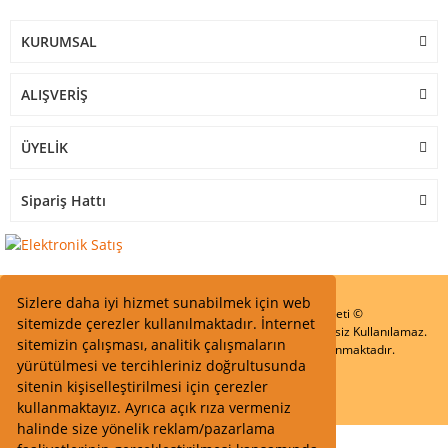
KURUMSAL
ALIŞVERİŞ
ÜYELİK
Sipariş Hattı
Sizlere daha iyi hizmet sunabilmek için web
Start Elektronik Sanayi ve Ticaret Limited Şirketi ©
sitemizde çerezler kullanılmaktadır. İnternet
Resimler Yazılar ve İçeriklerin Tüm hakları saklıdır ve İzinsiz Kullanılamaz.
sitemizin çalışması, analitik çalışmaların
Kredi kartı bilgileriniz 256bit SSL Sertifikası ile Korunmaktadır.
yürütülmesi ve tercihleriniz doğrultusunda
sitenin kişiselleştirilmesi için çerezler
kullanmaktayız. Ayrıca açık rıza vermeniz
halinde size yönelik reklam/pazarlama