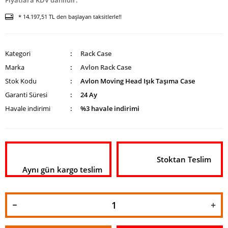
Fiyatlara KDV dahildir.
* 14.197,51 TL den başlayan taksitlerle!!
Kategori
Rack Case
Marka
Avlon Rack Case
Stok Kodu
Avlon Moving Head Işık Taşıma Case
Garanti Süresi
24 Ay
Havale indirimi
%3 havale indirimi
Stoktan Teslim
Aynı gün kargo teslim