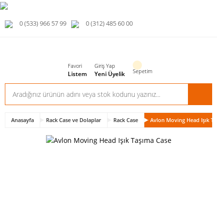
0 (533) 966 57 99
0 (312) 485 60 00
Favori
Giriş Yap
Sepetim
Listem
Yeni Üyelik
Anasayfa
Rack Case ve Dolaplar
Rack Case
Avlon Moving Head Işık T