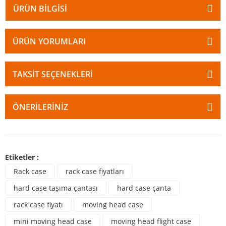
ÜRÜN BILGISI
ÜRÜN YORUMLARI
TAKSIT SEÇENEKLERI
ÖNERILERINIZ
Etiketler :
Rack case
rack case fiyatları
hard case taşıma çantası
hard case çanta
rack case fiyatı
moving head case
mini moving head case
moving head flight case