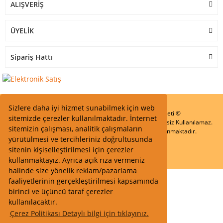
ALIŞVERİŞ
ÜYELİK
Sipariş Hattı
Sizlere daha iyi hizmet sunabilmek için web
Start Elektronik Sanayi ve Ticaret Limited Şirketi ©
sitemizde çerezler kullanılmaktadır. İnternet
Resimler Yazılar ve İçeriklerin Tüm hakları saklıdır ve İzinsiz Kullanılamaz.
sitemizin çalışması, analitik çalışmaların
Kredi kartı bilgileriniz 256bit SSL Sertifikası ile Korunmaktadır.
yürütülmesi ve tercihleriniz doğrultusunda
sitenin kişiselleştirilmesi için çerezler
kullanmaktayız. Ayrıca açık rıza vermeniz
halinde size yönelik reklam/pazarlama
faaliyetlerinin gerçekleştirilmesi kapsamında
birinci ve üçüncü taraf çerezler
kullanılacaktır.
Çerez Politikası Detaylı bilgi için tıklayınız.