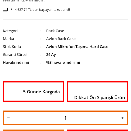
Fiyatlara KDV dahildir.
* 14.627,74 TL den başlayan taksitlerle!!
Kategori
Rack Case
Marka
Avlon Rack Case
Stok Kodu
Avlon Mikrofon Taşıma Hard Case
Garanti Süresi
24 Ay
Havale indirimi
%3 havale indirimi
5 Günde Kargoda
Dikkat Ön Siparişli Ürün