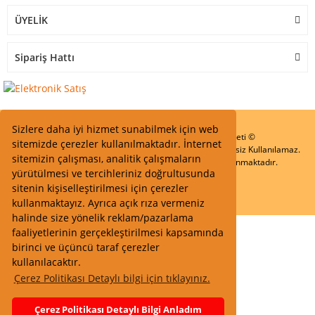
ÜYELİK
Sipariş Hattı
Sizlere daha iyi hizmet sunabilmek için web
Start Elektronik Sanayi ve Ticaret Limited Şirketi ©
sitemizde çerezler kullanılmaktadır. İnternet
Resimler Yazılar ve İçeriklerin Tüm hakları saklıdır ve İzinsiz Kullanılamaz.
sitemizin çalışması, analitik çalışmaların
Kredi kartı bilgileriniz 256bit SSL Sertifikası ile Korunmaktadır.
yürütülmesi ve tercihleriniz doğrultusunda
sitenin kişiselleştirilmesi için çerezler
kullanmaktayız. Ayrıca açık rıza vermeniz
halinde size yönelik reklam/pazarlama
faaliyetlerinin gerçekleştirilmesi kapsamında
birinci ve üçüncü taraf çerezler
kullanılacaktır.
Çerez Politikası Detaylı bilgi için tıklayınız.
Çerez Politikası Detaylı Bilgi Anladım