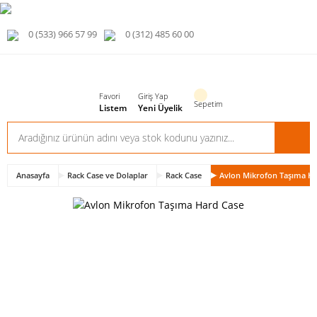
0 (533) 966 57 99
0 (312) 485 60 00
Favori
Giriş Yap
Sepetim
Listem
Yeni Üyelik
Anasayfa
Rack Case ve Dolaplar
Rack Case
Avlon Mikrofon Taşıma Ha