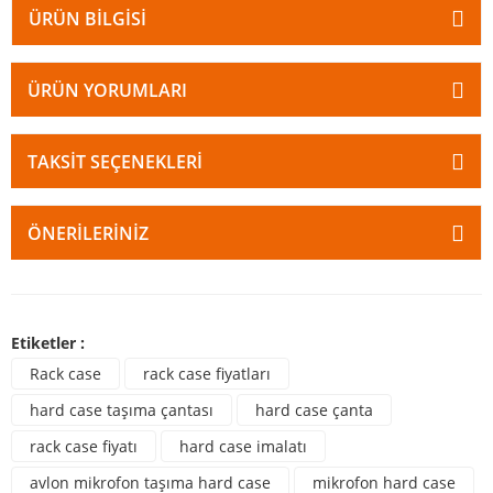
ÜRÜN BILGISI
ÜRÜN YORUMLARI
TAKSIT SEÇENEKLERI
ÖNERILERINIZ
Etiketler :
Rack case
rack case fiyatları
hard case taşıma çantası
hard case çanta
rack case fiyatı
hard case imalatı
avlon mikrofon taşıma hard case
mikrofon hard case