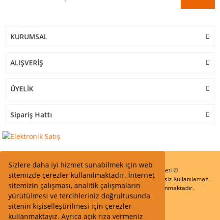
KURUMSAL
ALIŞVERİŞ
ÜYELİK
Sipariş Hattı
Sizlere daha iyi hizmet sunabilmek için web
Start Elektronik Sanayi ve Ticaret Limited Şirketi ©
sitemizde çerezler kullanılmaktadır. İnternet
Resimler Yazılar ve İçeriklerin Tüm hakları saklıdır ve İzinsiz Kullanılamaz.
sitemizin çalışması, analitik çalışmaların
Kredi kartı bilgileriniz 256bit SSL Sertifikası ile Korunmaktadır.
yürütülmesi ve tercihleriniz doğrultusunda
sitenin kişiselleştirilmesi için çerezler
kullanmaktayız. Ayrıca açık rıza vermeniz