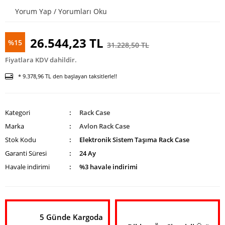
Enstrüman
Yorum Yap / Yorumları Oku
Mikrofonu
Mikrofon
26.544,23 TL
%15
Aksesuarları
31.228,50 TL
Fiyatlara KDV dahildir.
UHF Telsiz
Mikrofon
* 9.378,96 TL den başlayan taksitlerle!!
Kategori
Rack Case
Marka
Avlon Rack Case
Stok Kodu
Elektronik Sistem Taşıma Rack Case
Garanti Süresi
24 Ay
Havale indirimi
%3 havale indirimi
5 Günde Kargoda