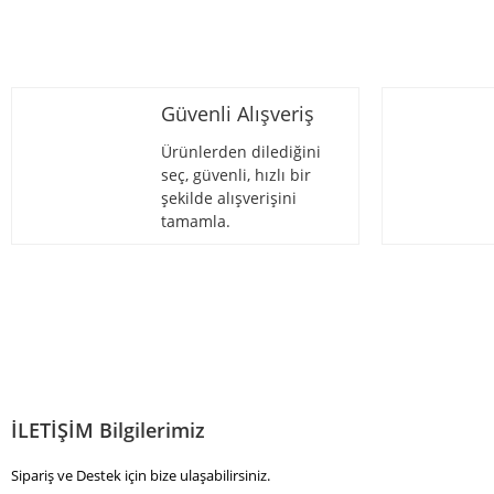
Ürün fiyatı diğer sitelerden daha pahalı.
Bu ürüne benzer farklı alternatifler olmalı.
Güvenli Alışveriş
Ürünlerden dilediğini
seç, güvenli, hızlı bir
şekilde alışverişini
tamamla.
İLETİŞİM Bilgilerimiz
Sipariş ve Destek için bize ulaşabilirsiniz.