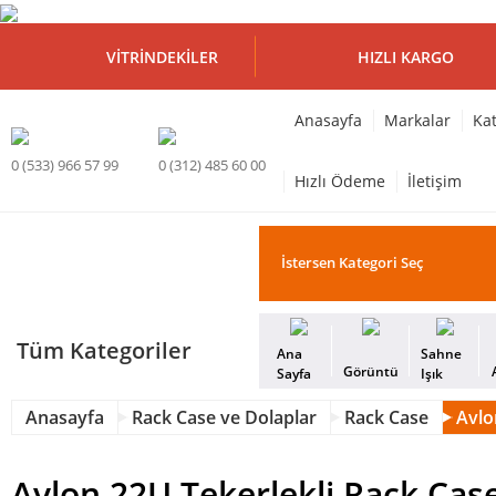
VITRINDEKILER
HIZLI KARGO
Anasayfa
Markalar
Kat
0 (533) 966 57 99
0 (312) 485 60 00
Hızlı Ödeme
İletişim
Tüm Kategoriler
Ana
Sahne
Görüntü
Sayfa
Işık
Anasayfa
Rack Case ve Dolaplar
Rack Case
Avlo
Avlon 22U Tekerlekli Rack Cas