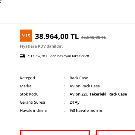
38.964,00 TL
%15
45.840,00 TL
Fiyatlara KDV dahildir.
* 13.767,28 TL den başlayan taksitlerle!!
Kategori
Rack Case
Marka
Avlon Rack Case
Stok Kodu
Avlon 22U Tekerlekli Rack Case
Garanti Süresi
24 Ay
Havale indirimi
%3 havale indirimi