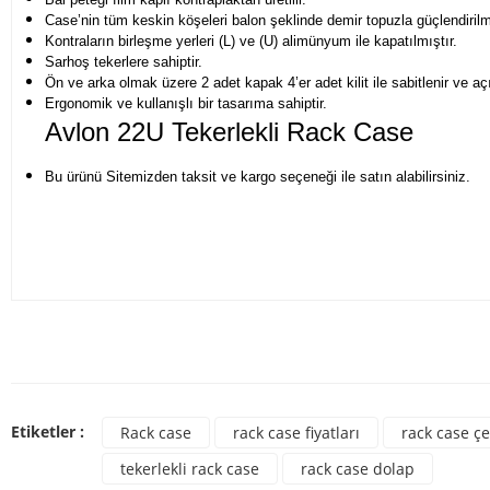
Case’nin tüm keskin köşeleri balon şeklinde demir topuzla güçlendirilmi
Kontraların birleşme yerleri (L) ve (U) alimünyum ile kapatılmıştır.
Sarhoş tekerlere sahiptir.
Ön ve arka olmak üzere 2 adet kapak 4’er adet kilit ile sabitlenir ve açıl
Ergonomik ve kullanışlı bir tasarıma sahiptir.
Avlon 22U Tekerlekli Rack Case
Bu ürünü Sitemizden taksit ve kargo seçeneği ile satın alabilirsiniz.
Bu ürünün fiyat bilgisi, resim, ürün açıklamalarında ve diğer konulard
Görüş ve önerileriniz için teşekkür ederiz.
Bu ür
Ürün resmi kalitesiz, bozuk veya görüntülenemiyor.
Etiketler :
Rack case
rack case fiyatları
rack case çe
Ürün açıklamasında eksik bilgiler bulunuyor.
tekerlekli rack case
rack case dolap
Ürün bilgilerinde hatalar bulunuyor.