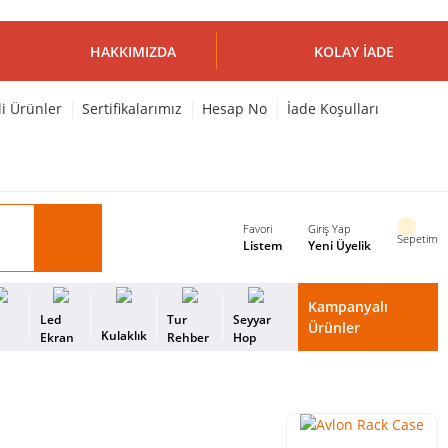
HAKKIMIZDA
KOLAY İADE
li Ürünler
Sertifikalarımız
Hesap No
İade Koşulları
Favori
Giriş Yap
Sepetim
Listem
Yeni Üyelik
Kampanyalı
i
Led
Tur
Seyyar
Ürünler
Kulaklık
s
Ekran
Rehber
Hop