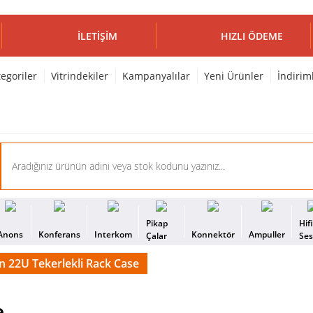
İLETIŞIM
HIZLI ÖDEME
egoriler
Vitrindekiler
Kampanyalılar
Yeni Ürünler
İndirim
Pikap
Hif
Anons
Konferans
Interkom
Konnektör
Ampuller
Çalar
Se
n 22U Tekerlekli Rack Case
e