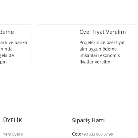
Ödeme
Özel Fiyat Verelim
artı ve banka
Projelerinize özel fiyat
 anında
alın uygun ödeme
şekilde
imkanları ekonomik
pın
fiyatlar verelim
ÜYELİK
Sipariş Hattı
Cep:
Yeni Üyelik
+90 533 966 57 99