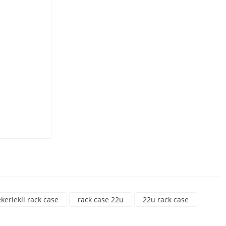
rsiniz.
kerlekli rack case
rack case 22u
22u rack case