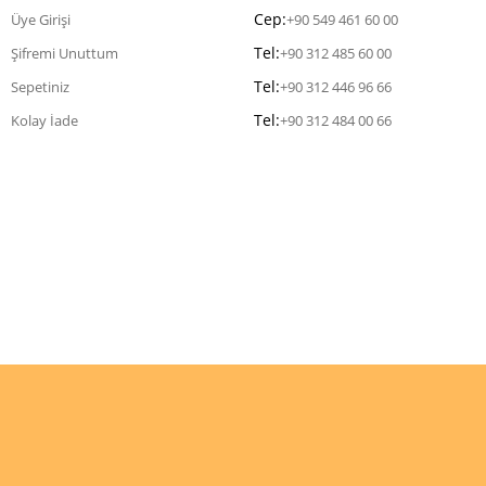
Cep:
Üye Girişi
+90 549 461 60 00
Tel:
Şifremi Unuttum
+90 312 485 60 00
Tel:
Sepetiniz
+90 312 446 96 66
Tel:
Kolay İade
+90 312 484 00 66