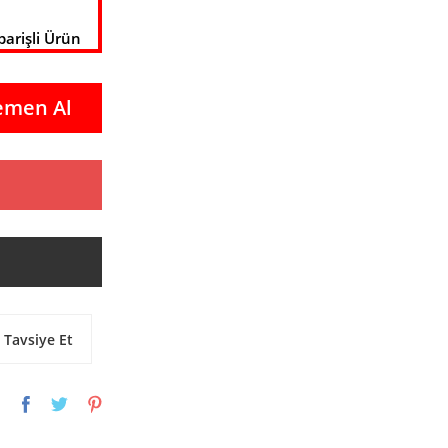
parişli Ürün
emen Al
Tavsiye Et