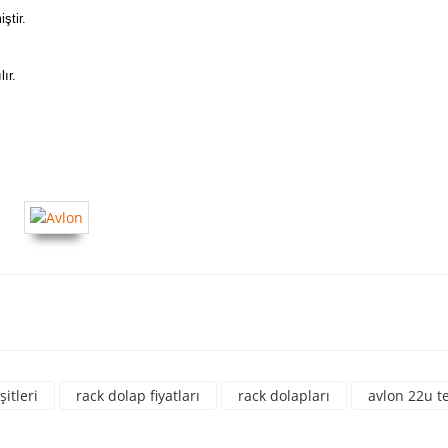
ştir.
ır.
a yetersiz gördüğünüz noktaları öneri formunu kullanarak tarafımıza iletebili
üne ilk yorumu siz yapın!
şitleri
rack dolap fiyatları
rack dolapları
avlon 22u te
Yorum Yaz