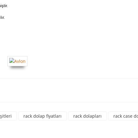
ştir.
ır.
a yetersiz gördüğünüz noktaları öneri formunu kullanarak tarafımıza iletebili
üne ilk yorumu siz yapın!
şitleri
rack dolap fiyatları
rack dolapları
rack case d
Yorum Yaz