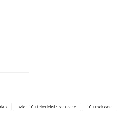
rsiniz.
olap
avlon 16u tekerleksiz rack case
16u rack case