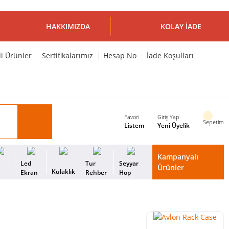
HAKKIMIZDA
KOLAY İADE
li Ürünler
Sertifikalarımız
Hesap No
İade Koşulları
Favori
Giriş Yap
Sepetim
Listem
Yeni Üyelik
Kampanyalı
i
Led
Tur
Seyyar
Ürünler
Kulaklık
s
Ekran
Rehber
Hop