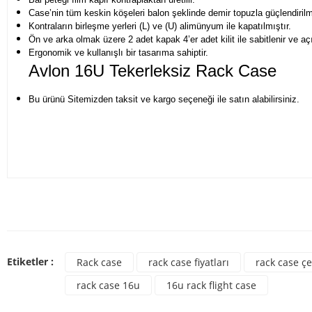
Case’nin tüm keskin köşeleri balon şeklinde demir topuzla güçlendirilmi
Kontraların birleşme yerleri (L) ve (U) alimünyum ile kapatılmıştır.
Ön ve arka olmak üzere 2 adet kapak 4’er adet kilit ile sabitlenir ve açıl
Ergonomik ve kullanışlı bir tasarıma sahiptir.
Avlon 16U Tekerleksiz Rack Case
Bu ürünü Sitemizden taksit ve kargo seçeneği ile satın alabilirsiniz.
Bu ürünün fiyat bilgisi, resim, ürün açıklamalarında ve diğer konulard
Görüş ve önerileriniz için teşekkür ederiz.
Bu ür
Ürün resmi kalitesiz, bozuk veya görüntülenemiyor.
Etiketler :
Rack case
rack case fiyatları
rack case çe
Ürün açıklamasında eksik bilgiler bulunuyor.
rack case 16u
16u rack flight case
Ürün bilgilerinde hatalar bulunuyor.