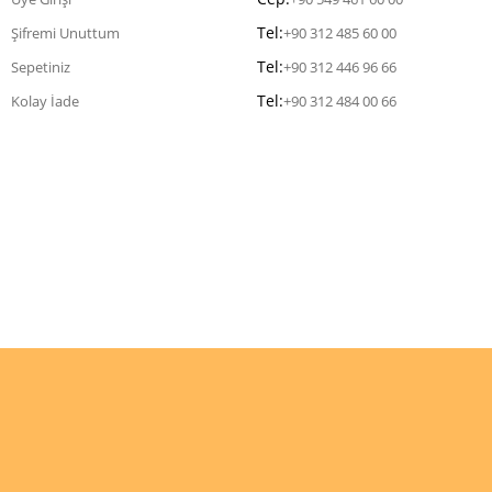
Tel:
Şifremi Unuttum
+90 312 485 60 00
Tel:
Sepetiniz
+90 312 446 96 66
Tel:
Kolay İade
+90 312 484 00 66