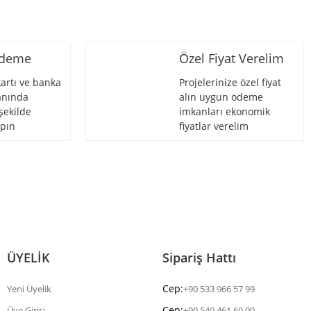
Ödeme
Özel Fiyat Verelim
artı ve banka
Projelerinize özel fiyat
 anında
alın uygun ödeme
şekilde
imkanları ekonomik
pın
fiyatlar verelim
ÜYELİK
Sipariş Hattı
Cep:
Yeni Üyelik
+90 533 966 57 99
Cep:
Üye Girişi
+90 549 461 60 00