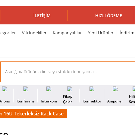
İLETIŞIM
HIZLI ÖDEME
egoriler
Vitrindekiler
Kampanyalılar
Yeni Ürünler
İndirim
Pikap
Hif
Anons
Konferans
Interkom
Konnektör
Ampuller
Çalar
Se
n 16U Tekerleksiz Rack Case
se