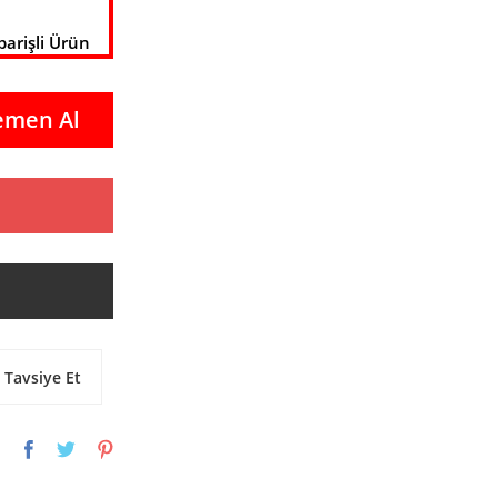
parişli Ürün
emen Al
Tavsiye Et