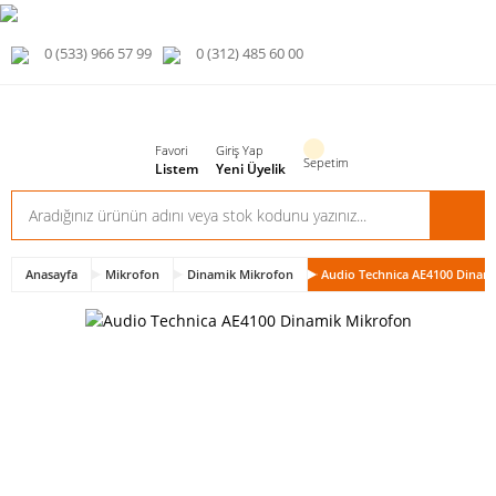
0 (533) 966 57 99
0 (312) 485 60 00
Favori
Giriş Yap
Sepetim
Listem
Yeni Üyelik
Anasayfa
Mikrofon
Dinamik Mikrofon
Audio Technica AE4100 Dinam