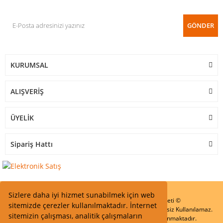
GÖNDER
KURUMSAL
ALIŞVERİŞ
ÜYELİK
Sipariş Hattı
Sizlere daha iyi hizmet sunabilmek için web
Start Elektronik Sanayi ve Ticaret Limited Şirketi ©
sitemizde çerezler kullanılmaktadır. İnternet
Resimler Yazılar ve İçeriklerin Tüm hakları saklıdır ve İzinsiz Kullanılamaz.
sitemizin çalışması, analitik çalışmaların
Kredi kartı bilgileriniz 256bit SSL Sertifikası ile Korunmaktadır.