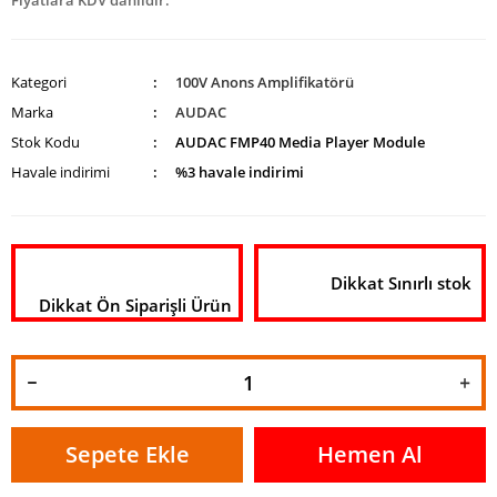
Fiyatlara KDV dahildir.
Kategori
100V Anons Amplifikatörü
Marka
AUDAC
Stok Kodu
AUDAC FMP40 Media Player Module
Havale indirimi
%3 havale indirimi
Dikkat Sınırlı stok
Dikkat Ön Siparişli Ürün
Sepete Ekle
Hemen Al