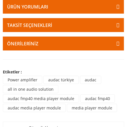
ÜRÜN YORUMLARI
TAKSIT SEÇENEKLERI
ÖNERILERINIZ
Etiketler :
Power amplifier
audac türkiye
audac
all in one audio solution
audac fmp40 media player module
audac fmp40
audac media player module
media player module