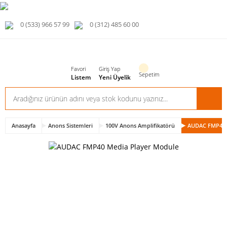
0 (533) 966 57 99
0 (312) 485 60 00
Favori
Giriş Yap
Sepetim
Listem
Yeni Üyelik
Anasayfa
Anons Sistemleri
100V Anons Amplifikatörü
AUDAC FMP40 