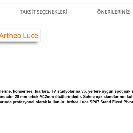
TAKSIT SEÇENEKLERI
ÖNERILERINIZ
erine, konserlere, fuarlara, TV stüdyolarına vb. yerlere uygun spot ışık 
ndadır. 20 mm erkek M12mm ölçülerindedir. Sahne ışık standlarının kul
klarında profesyonel olarak kullanılır. Arthea Luce SP07 Stand Fixed Pivot