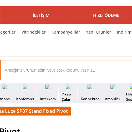
İLETIŞIM
HIZLI ÖDEME
egoriler
Vitrindekiler
Kampanyalılar
Yeni Ürünler
İndirim
Pikap
Hif
Anons
Konferans
Interkom
Konnektör
Ampuller
Çalar
Se
ea Luce SP07 Stand Fixed Pivot
Pivot