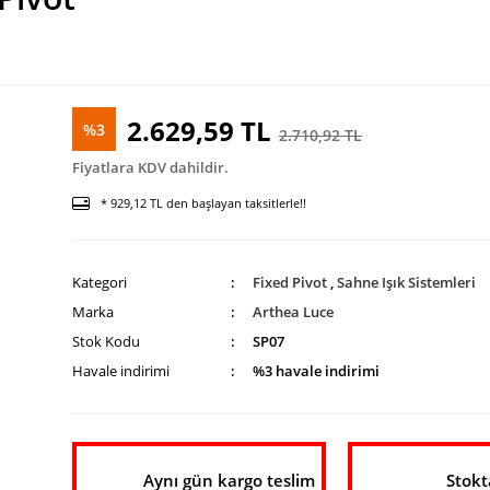
2.629,59 TL
%3
2.710,92 TL
Fiyatlara KDV dahildir.
* 929,12 TL den başlayan taksitlerle!!
Kategori
Fixed Pivot
,
Sahne Işık Sistemleri
Marka
Arthea Luce
Stok Kodu
SP07
Havale indirimi
%3 havale indirimi
Aynı gün kargo teslim
Stokt