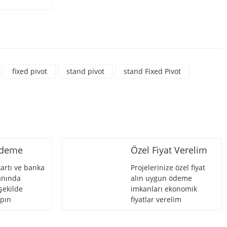
rsiniz.
fixed pivot
stand pivot
stand Fixed Pivot
Ödeme
Özel Fiyat Verelim
artı ve banka
Projelerinize özel fiyat
 anında
alın uygun ödeme
şekilde
imkanları ekonomik
pın
fiyatlar verelim