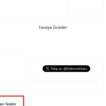
Tavsiye Ürünler
ARTHEA LUCE
Arthea Luce SP20 Takip Spot
14.494,83 TL
14.943,12 TL
an Teslim