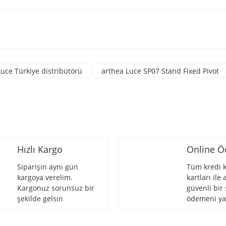
a yetersiz gördüğünüz noktaları öneri formunu kullanarak tarafımıza iletebili
üne ilk yorumu siz yapın!
Luce Türkiye distribütörü
arthea Luce SP07 Stand Fixed Pivot
Yorum Yaz
Hızlı Kargo
Online 
Siparişin aynı gün
Tüm kredi k
kargoya verelim.
kartları ile
Kargonuz sorunsuz bir
güvenli bir 
Gönder
şekilde gelsin
ödemeni ya