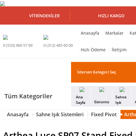
VITRINDEKILER
HIZLI KARGO
Anasayfa
Markalar
Kat
0 (533) 966 57 99
0 (312) 485 60 00
Hızlı Ödeme
İletişim
Tüm Kategoriler
Ana
Sahne
Görüntü
Sayfa
Işık
Anasayfa
Sahne Işık Sistemleri
Fixed Pivot
Arth
Arthea Luce SP07 Stand Fixed 