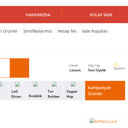
HAKKIMIZDA
KOLAY İADE
li Ürünler
Sertifikalarımız
Hesap No
İade Koşulları
Favori
Giriş Yap
Sepetim
Listem
Yeni Üyelik
Kampanyalı
i
Led
Tur
Seyyar
Ürünler
Kulaklık
s
Ekran
Rehber
Hop