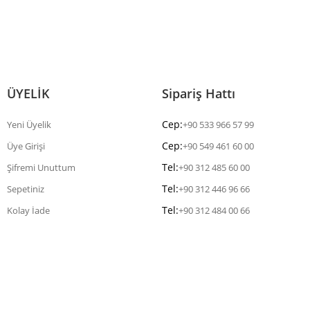
ÜYELİK
Sipariş Hattı
Cep:
Yeni Üyelik
+90 533 966 57 99
Cep:
Üye Girişi
+90 549 461 60 00
Tel:
Şifremi Unuttum
+90 312 485 60 00
Tel:
Sepetiniz
+90 312 446 96 66
Tel:
Kolay İade
+90 312 484 00 66