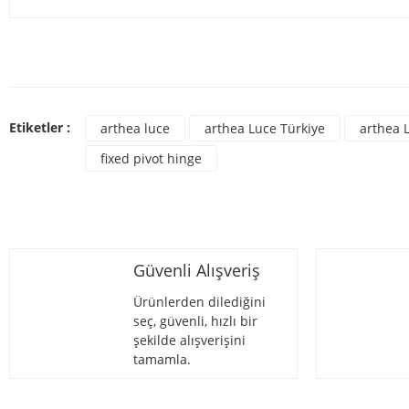
Bu ürünün fiyat bilgisi, resim, ürün açıklamalarında ve diğer konulard
Görüş ve önerileriniz için teşekkür ederiz.
Bu ür
Ürün resmi kalitesiz, bozuk veya görüntülenemiyor.
Etiketler :
arthea luce
arthea Luce Türkiye
arthea 
Ürün açıklamasında eksik bilgiler bulunuyor.
fixed pivot hinge
Ürün bilgilerinde hatalar bulunuyor.
Ürün fiyatı diğer sitelerden daha pahalı.
Bu ürüne benzer farklı alternatifler olmalı.
Güvenli Alışveriş
Ürünlerden dilediğini
seç, güvenli, hızlı bir
şekilde alışverişini
tamamla.