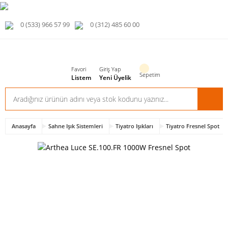
0 (533) 966 57 99
0 (312) 485 60 00
Favori
Giriş Yap
Sepetim
Listem
Yeni Üyelik
Anasayfa
Sahne Işık Sistemleri
Tiyatro Işıkları
Tiyatro Fresnel Spot