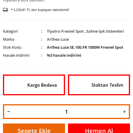
Fiyatlara KDV dahildir.
* 5.234,81 TL den başlayan taksitlerle!!
Kategori
Tiyatro Fresnel Spot
,
Sahne Işık Sistemleri
Marka
Arthea Luce
Stok Kodu
Arthea Luce SE.100.FR 1000W Fresnel Spot
Havale indirimi
%3 havale indirimi
Kargo Bedava
Stoktan Teslim
Sepete Ekle
Hemen Al