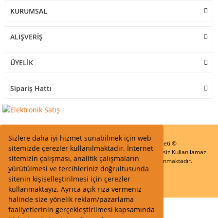
KURUMSAL
ALIŞVERİŞ
ÜYELİK
Sipariş Hattı
Sizlere daha iyi hizmet sunabilmek için web
Start Elektronik Sanayi ve Ticaret Limited Şirketi ©
sitemizde çerezler kullanılmaktadır. İnternet
Resimler Yazılar ve İçeriklerin Tüm hakları saklıdır ve İzinsiz Kullanılamaz.
sitemizin çalışması, analitik çalışmaların
Kredi kartı bilgileriniz 256bit SSL Sertifikası ile Korunmaktadır.
yürütülmesi ve tercihleriniz doğrultusunda
sitenin kişiselleştirilmesi için çerezler
kullanmaktayız. Ayrıca açık rıza vermeniz
halinde size yönelik reklam/pazarlama
faaliyetlerinin gerçekleştirilmesi kapsamında