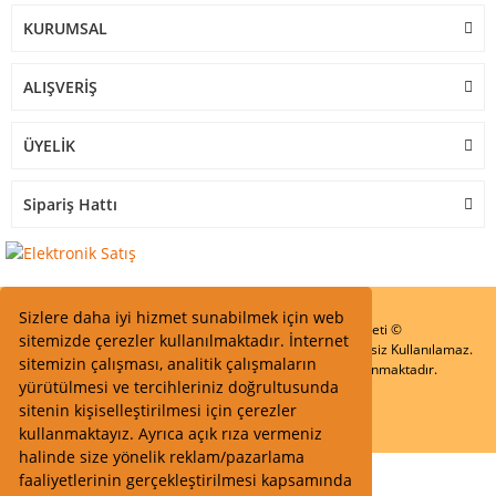
KURUMSAL
ALIŞVERİŞ
ÜYELİK
Sipariş Hattı
Sizlere daha iyi hizmet sunabilmek için web
Start Elektronik Sanayi ve Ticaret Limited Şirketi ©
sitemizde çerezler kullanılmaktadır. İnternet
Resimler Yazılar ve İçeriklerin Tüm hakları saklıdır ve İzinsiz Kullanılamaz.
sitemizin çalışması, analitik çalışmaların
Kredi kartı bilgileriniz 256bit SSL Sertifikası ile Korunmaktadır.
yürütülmesi ve tercihleriniz doğrultusunda
sitenin kişiselleştirilmesi için çerezler
kullanmaktayız. Ayrıca açık rıza vermeniz
halinde size yönelik reklam/pazarlama
faaliyetlerinin gerçekleştirilmesi kapsamında