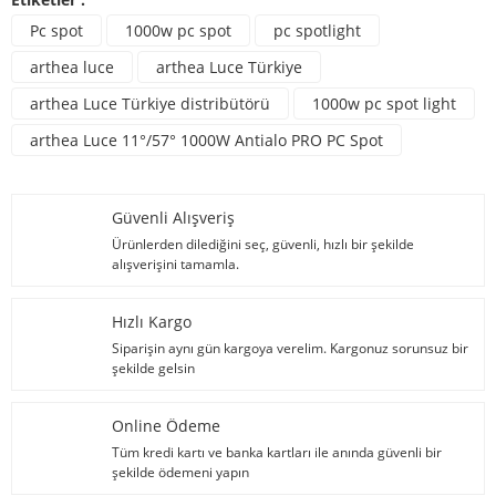
Pc spot
1000w pc spot
pc spotlight
arthea luce
arthea Luce Türkiye
arthea Luce Türkiye distribütörü
1000w pc spot light
arthea Luce 11°/57° 1000W Antialo PRO PC Spot
Güvenli Alışveriş
Ürünlerden dilediğini seç, güvenli, hızlı bir şekilde
alışverişini tamamla.
Hızlı Kargo
Siparişin aynı gün kargoya verelim. Kargonuz sorunsuz bir
şekilde gelsin
Online Ödeme
Tüm kredi kartı ve banka kartları ile anında güvenli bir
şekilde ödemeni yapın