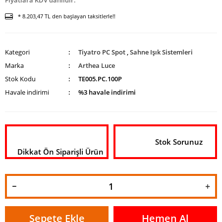
Fiyatlara KDV dahildir.
* 8.203,47 TL den başlayan taksitlerle!!
Kategori
Tiyatro PC Spot
,
Sahne Işık Sistemleri
Marka
Arthea Luce
Stok Kodu
TE005.PC.100P
Havale indirimi
%3 havale indirimi
Stok Sorunuz
Dikkat Ön Siparişli Ürün
Sepete Ekle
Hemen Al