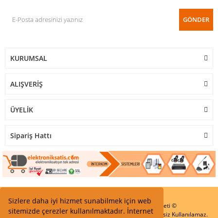
GÖNDER
KURUMSAL
ALIŞVERİŞ
ÜYELİK
Sipariş Hattı
Sizlere daha iyi hizmet sunabilmek için web
Start Elektronik Sanayi ve Ticaret Limited Şirketi ©
sitemizde çerezler kullanılmaktadır. İnternet
Resimler Yazılar ve İçeriklerin Tüm hakları saklıdır ve İzinsiz Kullanılamaz.