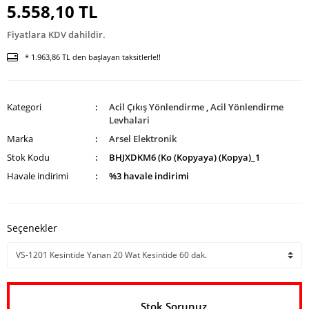
5.558,10 TL
Fiyatlara KDV dahildir.
* 1.963,86 TL den başlayan taksitlerle!!
Kategori
Acil Çıkış Yönlendirme
,
Acil Yönlendirme
Levhalari
Marka
Arsel Elektronik
Stok Kodu
BHJXDKM6 (Ko (Kopyaya) (Kopya)_1
Havale indirimi
%3 havale indirimi
Seçenekler
Stok Sorunuz