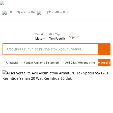
0 (533) 966 57 99
0 (312) 485 60 00
Favori
Giriş Yap
Sepetim
Listem
Yeni Üyelik
Anasayfa
Yangin Algilama Sistemleri
Acil Çıkış Yönlendirme
Arsel Ve