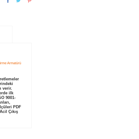
retlemeler
rindeki
 verir.
rde ilk
ISO 9001-
nları,
ölçüleri PDF
Acil Çıkış