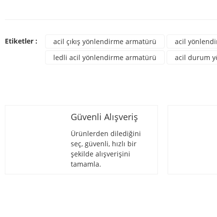
Bu ürünün fiyat bilgisi, resim, ürün açıklamalarında ve diğer konulard
Görüş ve önerileriniz için teşekkür ederiz.
Bu ür
Ürün resmi kalitesiz, bozuk veya görüntülenemiyor.
Etiketler :
acil çıkış yönlendirme armatürü
acil yönlend
Ürün açıklamasında eksik bilgiler bulunuyor.
ledli acil yönlendirme armatürü
acil durum 
Ürün bilgilerinde hatalar bulunuyor.
Ürün fiyatı diğer sitelerden daha pahalı.
Bu ürüne benzer farklı alternatifler olmalı.
Güvenli Alışveriş
Ürünlerden dilediğini
seç, güvenli, hızlı bir
şekilde alışverişini
tamamla.