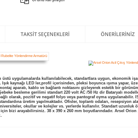
TAKSIT SEÇENEKLERI
ÖNERILERINIZ
ı üstü uygulamalarda kullanılabilecek, standartlara uygun, ekonomik işa
. Işık kaynağı LED ler,profil içerisinden, pleksi boyunca ışıma yapar, üze
montaj aparatı, kablo ve bağlantı noktasını gizleyerek estetik bir görünüm
Şebeke besleme gerilimi standart 220 volt AC /50 Hz dir Bataryalı modelle
bağlı olarak, pozitif ve negatif folyo veya pantograf oyma uygulanabilir. 
andardına üretim yapılmaktadır. Ofisler, toplantı odaları, resepsiyon ala
üniversiteler, okullar ve kolejler vs. yerlerde kullanılır. Standart uzunluk 
için bizi arayabilirsiniz. 38 x 390 x 260 mm boyutlarındadır.
Arsel Orion 
z.