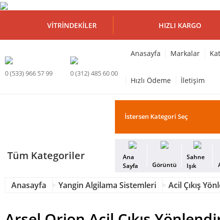
VITRINDEKILER
HIZLI KARGO
Anasayfa
Markalar
Kat
0 (533) 966 57 99
0 (312) 485 60 00
Hızlı Ödeme
İletişim
Tüm Kategoriler
Ana
Sahne
Görüntü
Sayfa
Işık
Anasayfa
Yangin Algilama Sistemleri
Acil Çıkış Yö
Arsel Orion Acil Çıkış Yönlen