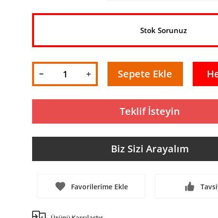
Stok Sorunuz
Sepete Ekle
H
Teklif İsteyin
Biz Sizi Arayalım
Tavsi
Ürünü Karşılaştır