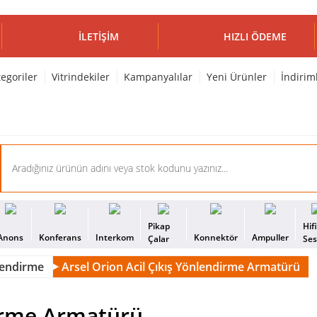
İLETIŞIM
HIZLI ÖDEME
egoriler
Vitrindekiler
Kampanyalılar
Yeni Ürünler
İndirim
Pikap
Hif
Anons
Konferans
Interkom
Konnektör
Ampuller
Çalar
Se
nlendirme
Arsel Orion Acil Çıkış Yönlendirme Armatürü
dirme Armatürü