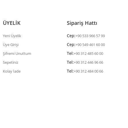
ÜYELİK
Sipariş Hattı
Cep:
Yeni Üyelik
+90 533 966 57 99
Cep:
Üye Girişi
+90 549 461 60 00
Tel:
Şifremi Unuttum
+90 312 485 60 00
Tel:
Sepetiniz
+90 312 446 96 66
Tel:
Kolay İade
+90 312 484 00 66