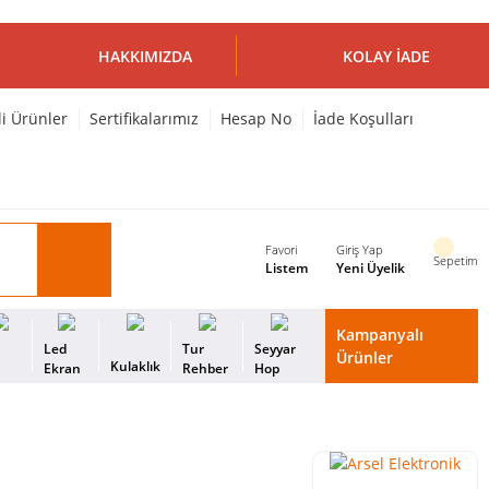
HAKKIMIZDA
KOLAY İADE
li Ürünler
Sertifikalarımız
Hesap No
İade Koşulları
Favori
Giriş Yap
Sepetim
Listem
Yeni Üyelik
Kampanyalı
i
Led
Tur
Seyyar
Ürünler
Kulaklık
s
Ekran
Rehber
Hop