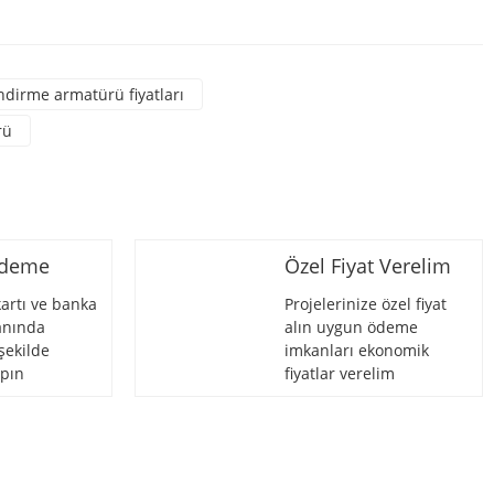
rsiniz.
ndirme armatürü fiyatları
rü
Ödeme
Özel Fiyat Verelim
artı ve banka
Projelerinize özel fiyat
 anında
alın uygun ödeme
şekilde
imkanları ekonomik
pın
fiyatlar verelim