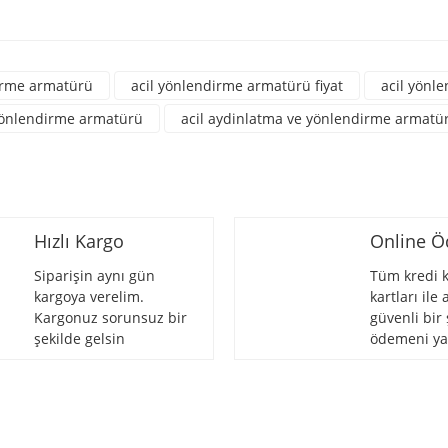
a yetersiz gördüğünüz noktaları öneri formunu kullanarak tarafımıza iletebili
üne ilk yorumu siz yapın!
irme armatürü
acil yönlendirme armatürü fiyat
acil yönle
Yorum Yaz
yönlendirme armatürü
acil aydinlatma ve yönlendirme armatü
Hızlı Kargo
Online 
Siparişin aynı gün
Tüm kredi k
kargoya verelim.
kartları ile
Kargonuz sorunsuz bir
güvenli bir 
Gönder
şekilde gelsin
ödemeni ya