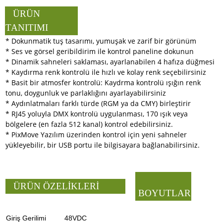
Reactable
Mi
Mik
Koro Mikrofonu
Kulaklık
ÜRÜN
Mikser
Line Array
Pikap Çalar
Stagebox
Patchbay
Aksesuarları
Kab
Te
TANITIMI
Kürsü Mikrofonu
Mi
Surround
An
MC4 Bağlantı
Pikap Anfi
* Dokunmatik tuş tasarımı, yumuşak ve zarif bir görünüm
Stereo Mikser
Hoparlör
Gizli Mikrofon
Konnektörü
* Ses ve görsel geribildirim ile kontrol paneline dokunun
Amplifikatör
Kafa
* Dinamik sahneleri saklaması, ayarlanabilen 4 hafıza düğmesi
Subwoofer
RJ45 Konnektör
Askı Mikrofonları
* Kaydırma renk kontrolü ile hızlı ve kolay renk seçebilirsiniz
Power Ses
Hoparlör Çeşitleri
* Basit bir atmosfer kontrolü: Kaydrma kontrolü ışığın renk
Mikserleri
Ribbon Şerit
Triax Konnektör
tonu, doygunluk ve parlaklığını ayarlayabilirsiniz
Mikrofon
* Aydınlatmaları farklı türde (RGM ya da CMY) birleştirir
* RJ45 yoluyla DMX kontrolü uygulanması, 170 ışık veya
Broadcast
bölgelere (en fazla 512 kanal) kontrol edebilirsiniz.
Mikrofon
* PixMove Yazılım üzerinden kontrol için yeni sahneler
yükleyebilir, bir USB portu ile bilgisayara bağlanabilirsiniz.
Mikrofon Sehpası
Motorlu Sarkıt
Mikrofon
ÜRÜN ÖZELİKLERİ
BOYUTLAR
Ding Dong
Mikrofon
Giriş Gerilimi
48VDC