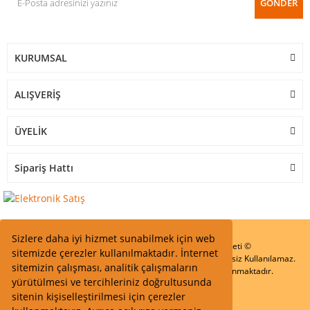
GÖNDER
KURUMSAL
ALIŞVERİŞ
ÜYELİK
Sipariş Hattı
Sizlere daha iyi hizmet sunabilmek için web
Start Elektronik Sanayi ve Ticaret Limited Şirketi ©
sitemizde çerezler kullanılmaktadır. İnternet
Resimler Yazılar ve İçeriklerin Tüm hakları saklıdır ve İzinsiz Kullanılamaz.
sitemizin çalışması, analitik çalışmaların
Kredi kartı bilgileriniz 256bit SSL Sertifikası ile Korunmaktadır.
yürütülmesi ve tercihleriniz doğrultusunda
sitenin kişiselleştirilmesi için çerezler