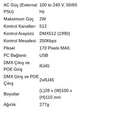
Enstrüman
AC Güç (External
100 to 240 V, 50/60
Mikrofonu
PSU)
Hz
Maksimum Güç
2W
Mikrofon
Kontrol Kanalları
512
Aksesuarları
Kontrol Arayüzü
DMX512 (1990)
UHF Telsiz
Kontrol Mesafesi
250Kbps
Mikrofon
Piksel
170 Pixels MAX.
PC Bağlantı
USB
DMX Çıkış ve
RJ45
POE Giriş
DMX Giriş ve POE
2xRJ45
Çıkış
(L)28 x (W)100 x
Boyutlar
(H)110 mm
Ağırlık
277g