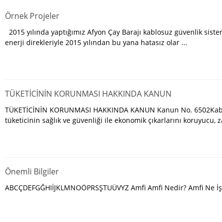
Örnek Projeler
2015 yılında yaptığımız Afyon Çay Barajı kablosuz güvenlik sist
enerji direkleriyle 2015 yılından bu yana hatasız olar ...
TÜKETİCİNİN KORUNMASI HAKKINDA KANUN
TÜKETİCİNİN KORUNMASI HAKKINDA KANUN Kanun No. 6502Kabul T
tüketicinin sağlık ve güvenliği ile ekonomik çıkarlarını koruyucu, za
Önemli Bilgiler
ABCÇDEFGĞHIİJKLMNOÖPRSŞTUÜVYZ Amfi Amfi Nedir? Amfi Ne İşe Ya