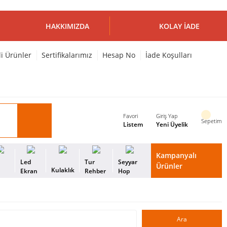
HAKKIMIZDA
KOLAY İADE
li Ürünler
Sertifikalarımız
Hesap No
İade Koşulları
Favori
Giriş Yap
Sepetim
Listem
Yeni Üyelik
Kampanyalı
i
Led
Tur
Seyyar
Ürünler
Kulaklık
s
Ekran
Rehber
Hop