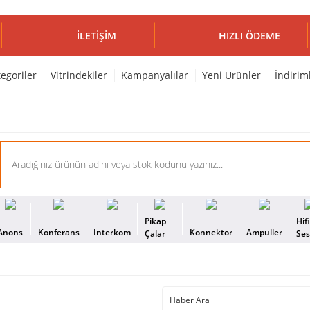
İLETIŞIM
HIZLI ÖDEME
egoriler
Vitrindekiler
Kampanyalılar
Yeni Ürünler
İndirim
Pikap
Hif
Anons
Konferans
Interkom
Konnektör
Ampuller
Çalar
Se