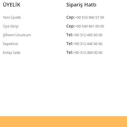
ÜYELİK
Sipariş Hattı
Cep:
Yeni Üyelik
+90 533 966 57 99
Cep:
Üye Girişi
+90 549 461 60 00
Tel:
Şifremi Unuttum
+90 312 485 60 00
Tel:
Sepetiniz
+90 312 446 96 66
Tel:
Kolay İade
+90 312 484 00 66