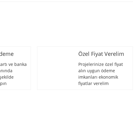
Ödeme
Özel Fiyat Verelim
artı ve banka
Projelerinize özel fiyat
 anında
alın uygun ödeme
şekilde
imkanları ekonomik
pın
fiyatlar verelim